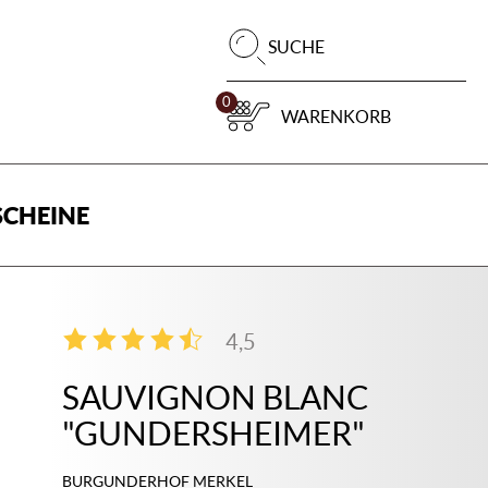
Pr
SUCHE
su
0
WARENKORB
CHEINE
4,5
2
SAUVIGNON BLANC
"GUNDERSHEIMER"
BURGUNDERHOF MERKEL