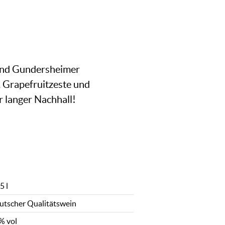
und Gundersheimer
, Grapefruitzeste und
r langer Nachhall!
5 l
utscher Qualitätswein
% vol