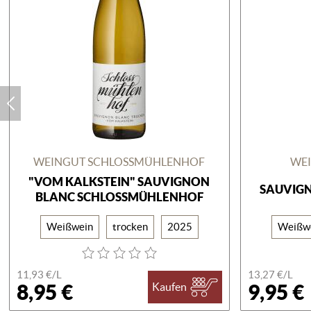
WEINGUT SCHLOSSMÜHLENHOF
WEI
"VOM KALKSTEIN" SAUVIGNON
SAUVIGN
BLANC SCHLOSSMÜHLENHOF
Weißwein
trocken
2025
Weißw
11,93 €/
L
13,27 €/
L
8,95 €
9,95 €
Kaufen