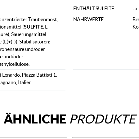
ENTHÄLT SULFITE
Ja
onzentrierter Traubenmost,
NÄHRWERTE
Bre
ionsmittel (
SULFITE
, L-
Ko
ure), Säuerungsmittel
(L(+)-)), Stabilisatoren:
tronensäure und/oder
e und/oder
hylcellulose.
Lenardo, Piazza Battisti 1,
gnano, Italien
ÄHNLICHE
PRODUKTE