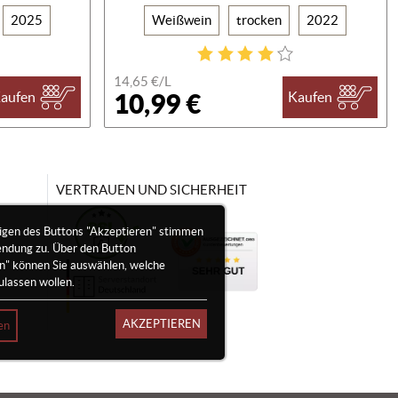
2025
Weißwein
trocken
2022
14,65 €/
L
10,99 €
aufen
Kaufen
VERTRAUEN UND SICHERHEIT
igen des Buttons "Akzeptieren" stimmen
endung zu. Über den Button
en" können Sie auswählen, welche
ulassen wollen.
AKZEPTIEREN
en