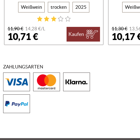
Weißwein
trocken
2025
Weißw
11,90 €
14,28 €/
L
11,30 €
13,5
10,71 €
10,17 
Kaufen
ZAHLUNGSARTEN