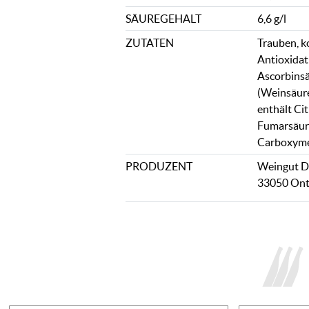
SÄUREGEHALT
6,6 g/l
ZUTATEN
Trauben, k
Antioxidat
Ascorbinsä
(Weinsäure 
enthält Ci
Fumarsäur
Carboxymet
PRODUZENT
Weingut Di 
33050 Onta