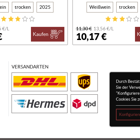
ein
trocken
2025
Weißwein
trocken
6 €/
L
11,30 €
13,56 €/
L
€
10,17 €
Kaufen
K
VERSANDARTEN
Durch Bestät
Sie der Verw
"Konfigurier
Cookies Sie z
Konfigurier