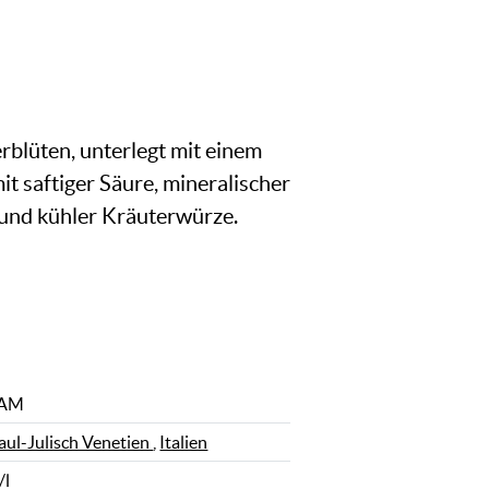
blüten, unterlegt mit einem
t saftiger Säure, mineralischer
e und kühler Kräuterwürze.
IAM
iaul-Julisch Venetien
,
Italien
/l