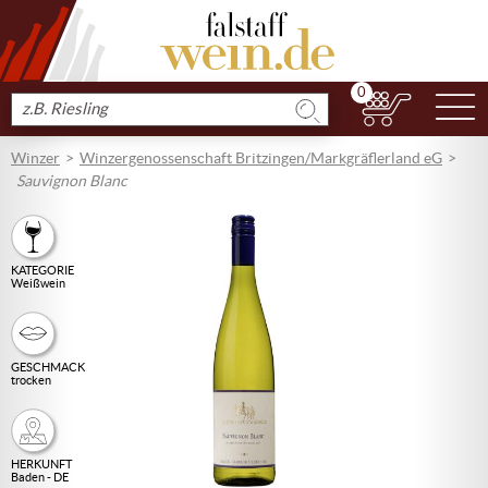
0
N
Produkt
suchen
Winzer
Winzergenossenschaft Britzingen/Markgräflerland eG
Sauvignon Blanc
KATEGORIE
Weißwein
GESCHMACK
trocken
HERKUNFT
Baden - DE