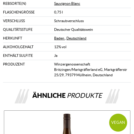
REBSORTE(N)
Sauvignon Blanc
FLASCHENGRÖSSE
0,75 l
VERSCHLUSS
Schraubverschluss
QUALITÄTSSTUFE
Deutscher Qualitätswein
HERKUNFT
Baden
,
Deutschland
ALKOHOLGEHALT
12% vol
ENTHÄLT SULFITE
Ja
PRODUZENT
Winzergenossenschaft
Britzingen/Markgräflerland eG, Markgräflerstr
25/29, 79379 Müllheim, Deutschland
ÄHNLICHE
PRODUKTE
VEGAN