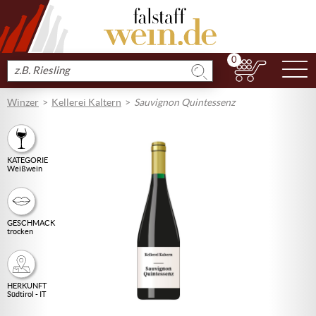
0
N
Produkt
suchen
Winzer
Kellerei Kaltern
Sauvignon Quintessenz
KATEGORIE
Weißwein
GESCHMACK
trocken
HERKUNFT
Südtirol - IT