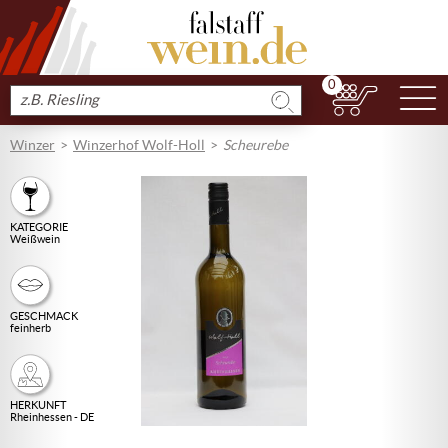
0
N
Produkt
suchen
Winzer
Winzerhof Wolf-Holl
Scheurebe
KATEGORIE
Weißwein
GESCHMACK
feinherb
HERKUNFT
Rheinhessen - DE