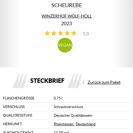
SCHEUREBE
WINZERHOF WOLF-HOLL
2023
5,0
1
VEGAN
STECKBRIEF
Zurück zum Paket
FLASCHENGRÖSSE
0,75 l
VERSCHLUSS
Schraubverschluss
QUALITÄTSSTUFE
Deutscher Qualitätswein
HERKUNFT
Rheinhessen
,
Deutschland
ALKOHOLGEHALT
11,5% vol