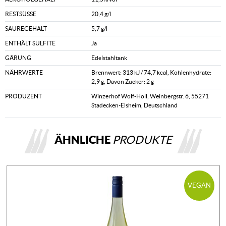
RESTSÜSSE
20,4 g/l
SÄUREGEHALT
5,7 g/l
ENTHÄLT SULFITE
Ja
GÄRUNG
Edelstahltank
NÄHRWERTE
Brennwert: 313 kJ / 74,7 kcal, Kohlenhydrate:
2,9 g, Davon Zucker: 2 g
PRODUZENT
Winzerhof Wolf-Holl, Weinbergstr. 6, 55271
Stadecken-Elsheim, Deutschland
ÄHNLICHE
PRODUKTE
VEGAN