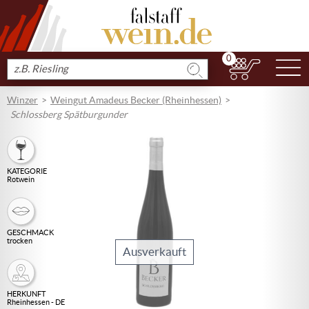
0
N
Produkt
suchen
Winzer
Weingut Amadeus Becker (Rheinhessen)
Schlossberg Spätburgunder
KATEGORIE
Rotwein
GESCHMACK
trocken
Ausverkauft
HERKUNFT
Rheinhessen - DE