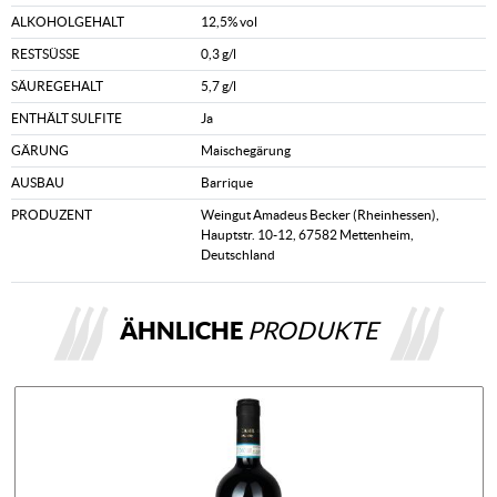
ALKOHOLGEHALT
12,5% vol
RESTSÜSSE
0,3 g/l
SÄUREGEHALT
5,7 g/l
ENTHÄLT SULFITE
Ja
GÄRUNG
Maischegärung
AUSBAU
Barrique
PRODUZENT
Weingut Amadeus Becker (Rheinhessen),
Hauptstr. 10-12, 67582 Mettenheim,
Deutschland
ÄHNLICHE
PRODUKTE