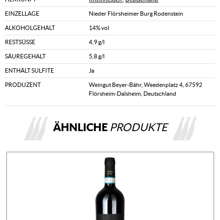
EINZELLAGE
Nieder Flörsheimer Burg Rodenstein
ALKOHOLGEHALT
14% vol
RESTSÜSSE
4,9 g/l
SÄUREGEHALT
5,8 g/l
ENTHÄLT SULFITE
Ja
PRODUZENT
Weingut Beyer-Bähr, Weedenplatz 4, 67592
Flörsheim-Dalsheim, Deutschland
ÄHNLICHE
PRODUKTE