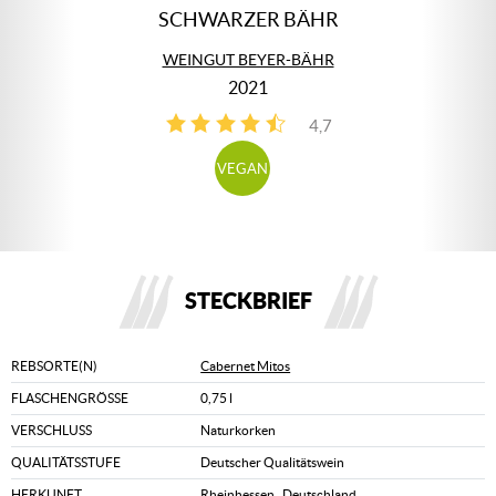
SCHWARZER BÄHR
WEINGUT BEYER-BÄHR
2021
4,7
3
VEGAN
STECKBRIEF
REBSORTE(N)
Cabernet Mitos
FLASCHENGRÖSSE
0,75 l
VERSCHLUSS
Naturkorken
QUALITÄTSSTUFE
Deutscher Qualitätswein
HERKUNFT
Rheinhessen
,
Deutschland