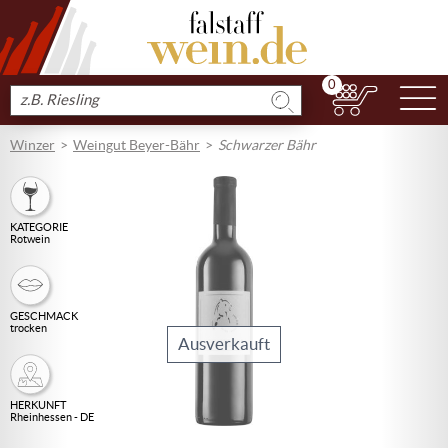
0
N
Produkt
suchen
Winzer
Weingut Beyer-Bähr
Schwarzer Bähr
KATEGORIE
Rotwein
GESCHMACK
trocken
Ausverkauft
HERKUNFT
Rheinhessen - DE