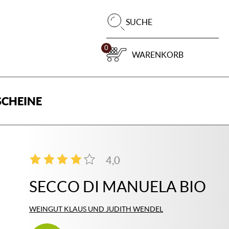
Pr
SUCHE
su
0
WARENKORB
CHEINE
4,0
1
SECCO DI MANUELA BIO
WEINGUT KLAUS UND JUDITH WENDEL