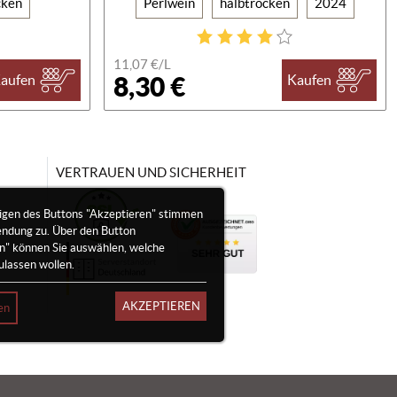
cken
Perlwein
halbtrocken
2024
11,07 €/
L
8,30 €
aufen
Kaufen
VERTRAUEN UND SICHERHEIT
igen des Buttons "Akzeptieren" stimmen
endung zu. Über den Button
en" können Sie auswählen, welche
ulassen wollen.
AKZEPTIEREN
en