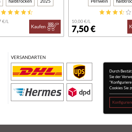
n
halbtrocken
2025
Perlwein
halbtro
7 €/
L
10,00 €/
L
7,50 €
Kaufen
K
VERSANDARTEN
Durch Bestät
Sie der Verw
"Konfigurier
Cookies Sie z
Konfigurier