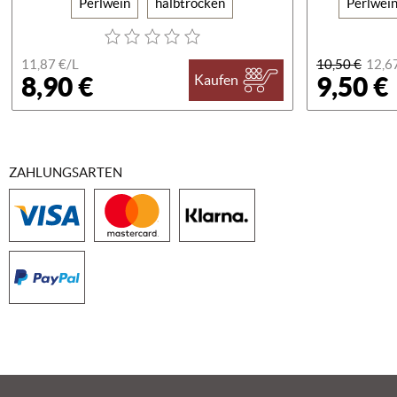
Perlwein
halbtrocken
Perlwei
11,87 €/
L
10,50 €
12,6
8,90 €
9,50 €
Kaufen
ZAHLUNGSARTEN