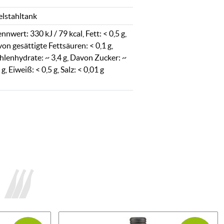
elstahltank
nnwert: 330 kJ / 79 kcal, Fett: < 0,5 g,
on gesättigte Fettsäuren: < 0,1 g,
hlenhydrate: ~ 3,4 g, Davon Zucker: ~
 g, Eiweiß: < 0,5 g, Salz: < 0,01 g