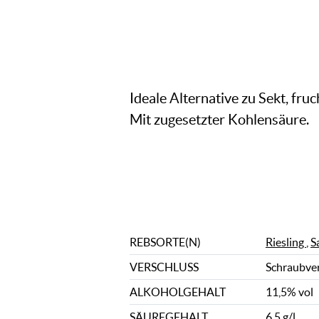
Ideale Alternative zu Sekt, fru
Mit zugesetzter Kohlensäure.
REBSORTE(N)
Riesling
,
S
VERSCHLUSS
Schraubve
ALKOHOLGEHALT
11,5% vol
SÄUREGEHALT
6,5 g/l