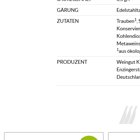
GÄRUNG
Edelstahlt
1
ZUTATEN
Trauben
,
Konservier
Kohlendioxi
Metaweins
1
aus ökolo
PRODUZENT
Weingut Kl
Enzingerst
Deutschla