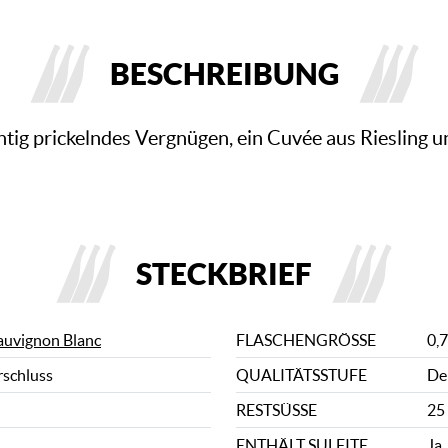
BESCHREIBUNG
chtig prickelndes Vergnügen, ein Cuvée aus Riesling 
STECKBRIEF
auvignon Blanc
FLASCHENGRÖSSE
0,7
rschluss
QUALITÄTSSTUFE
De
RESTSÜSSE
25 
ENTHÄLT SULFITE
Ja