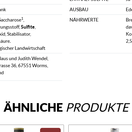
ank
AUSBAU
Ed
1
 Saccharose
,
NÄHRWERTE
Bre
ungsstoff,
Sulfite
,
dav
d, Stabilisator,
Ko
äure.
2,5
gischer Landwirtschaft
aus und Judith Wendel,
rasse 36, 67551 Worms,
nd
ÄHNLICHE
PRODUKTE