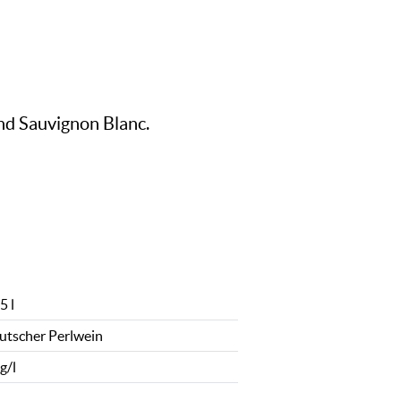
und Sauvignon Blanc.
5 l
utscher Perlwein
g/l