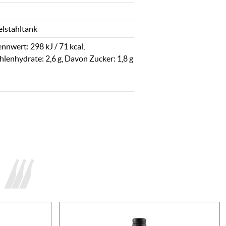
elstahltank
nnwert: 298 kJ / 71 kcal,
hlenhydrate: 2,6 g, Davon Zucker: 1,8 g