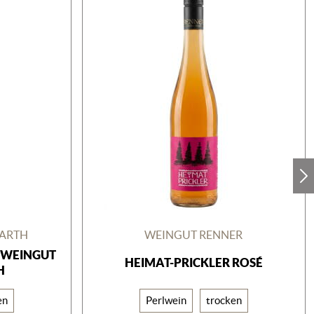
BARTH
WEINGUT RENNER
 WEINGUT
HEIMAT-PRICKLER ROSÉ
H
en
Perlwein
trocken