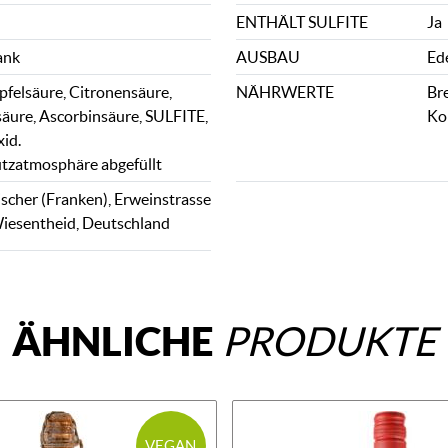
ENTHÄLT SULFITE
Ja
ank
AUSBAU
Ed
pfelsäure, Citronensäure,
NÄHRWERTE
Bre
ure, Ascorbinsäure, SULFITE,
Ko
id.
tzatmosphäre abgefüllt
scher (Franken), Erweinstrasse
iesentheid, Deutschland
ÄHNLICHE
PRODUKTE
VEGAN