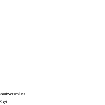
hraubverschluss
5 g/l