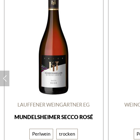
LAUFFENER WEINGÄRTNER EG
WEING
MUNDELSHEIMER SECCO ROSÉ
Perlwein
trocken
P