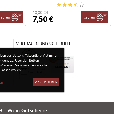
10,00 €/
L
7,50 €
aufen
Kaufen
VERTRAUEN UND SICHERHEIT
igen des Buttons "Akzeptieren" stimmen
endung zu. Über den Button
en" können Sie auswählen, welche
ulassen wollen.
AKZEPTIEREN
en
B
Wein-Gutscheine