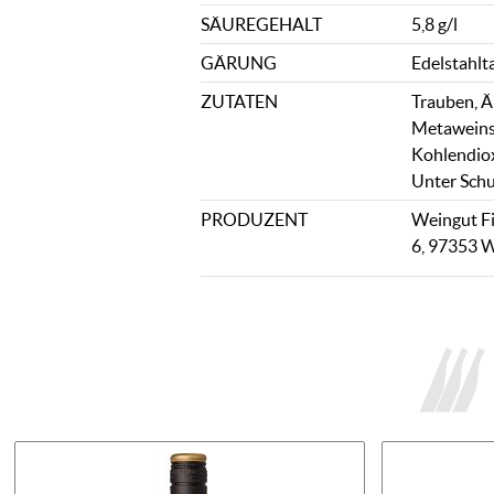
SÄUREGEHALT
5,8 g/l
GÄRUNG
Edelstahlt
ZUTATEN
Trauben, Ä
Metaweinsä
Kohlendiox
Unter Schu
PRODUZENT
Weingut Fi
6, 97353 W