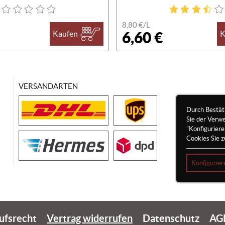
8,80 €/
L
6,60 €
Kaufen
K
VERSANDARTEN
Durch Bestät
Sie der Verw
"Konfigurier
Cookies Sie z
Konfigurier
ufsrecht
Vertrag widerrufen
Datenschutz
AG