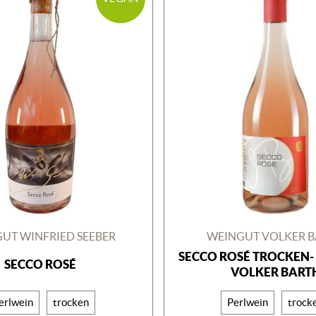
UT WINFRIED SEEBER
WEINGUT VOLKER 
SECCO ROSÉ TROCKEN-
SECCO ROSÉ
VOLKER BART
erlwein
trocken
Perlwein
trock