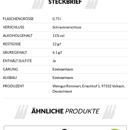
STECKBRIEF
FLASCHENGRÖSSE
0,75 l
VERSCHLUSS
Schraubverschluss
ALKOHOLGEHALT
11% vol
RESTSÜSSE
12 g/l
SÄUREGEHALT
6,1 g/l
ENTHÄLT SULFITE
Ja
GÄRUNG
Edelstahltank
AUSBAU
Edelstahltank
PRODUZENT
Weingut Römmert, Erlachhof 1, 97332 Volkach,
Deutschland
ÄHNLICHE
PRODUKTE