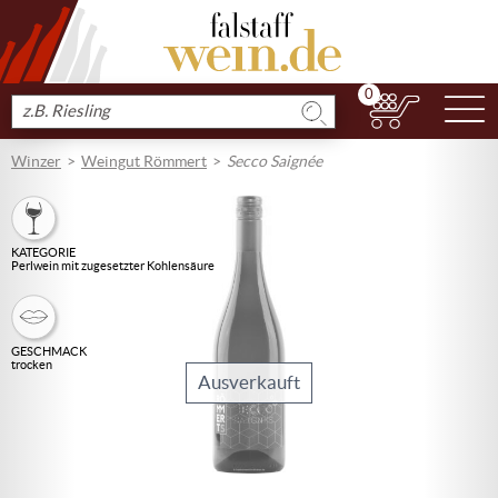
0
N
Produkt
suchen
Winzer
Weingut Römmert
Secco Saignée
KATEGORIE
Perlwein mit zugesetzter Kohlensäure
GESCHMACK
trocken
Ausverkauft