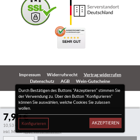
Impressum
Widerrufsrecht
Vertrag widerrufen
Datenschutz
AGB
Wein-Gutscheine
Durch Bestätigen des Buttons "Akzeptieren" stimmen Sie
der Verwendung zu. Über den Button "Konfigurieren"
können Sie auswählen, welche Cookies Sie zulassen
wollen.
7,90 €
AKZEPTIEREN
Konfigurieren
10,53 €/Liter
inkl. Mwst.
(zzgl. Versandkosten)