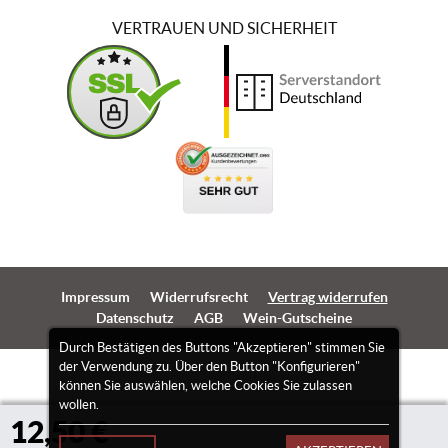
VERTRAUEN UND SICHERHEIT
Impressum
Widerrufsrecht
Vertrag widerrufen
Datenschutz
AGB
Wein-Gutscheine
Durch Bestätigen des Buttons "Akzeptieren" stimmen Sie
der Verwendung zu. Über den Button "Konfigurieren"
können Sie auswählen, welche Cookies Sie zulassen
wollen.
12,50 €