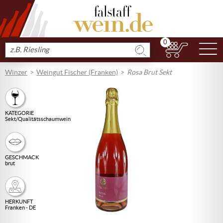
0
N
Produkt
suchen
Winzer
Weingut Fischer (Franken)
Rosa Brut Sekt
KATEGORIE
Sekt/Qualitätsschaumwein
GESCHMACK
brut
HERKUNFT
Franken - DE