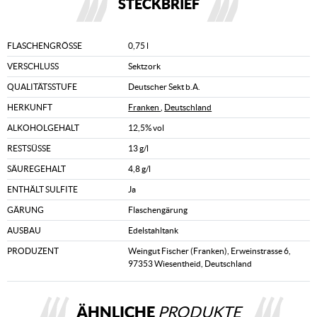
STECKBRIEF
FLASCHENGRÖSSE
0,75 l
VERSCHLUSS
Sektzork
QUALITÄTSSTUFE
Deutscher Sekt b.A.
HERKUNFT
Franken
,
Deutschland
ALKOHOLGEHALT
12,5% vol
RESTSÜSSE
13 g/l
SÄUREGEHALT
4,8 g/l
ENTHÄLT SULFITE
Ja
GÄRUNG
Flaschengärung
AUSBAU
Edelstahltank
PRODUZENT
Weingut Fischer (Franken), Erweinstrasse 6,
97353 Wiesentheid, Deutschland
ÄHNLICHE
PRODUKTE