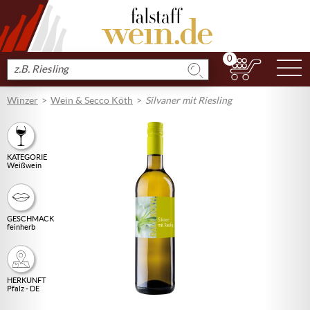
0
N
Produkt
suchen
Winzer
Wein & Secco Köth
Silvaner mit Riesling
KATEGORIE
Weißwein
GESCHMACK
feinherb
HERKUNFT
Pfalz - DE