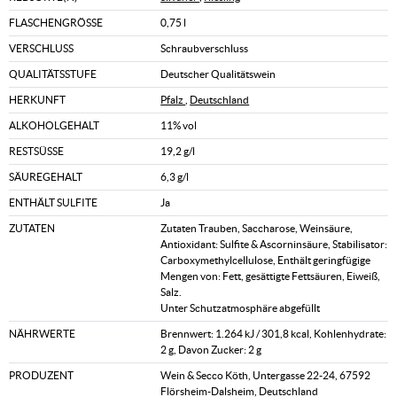
FLASCHENGRÖSSE
0,75 l
VERSCHLUSS
Schraubverschluss
QUALITÄTSSTUFE
Deutscher Qualitätswein
HERKUNFT
Pfalz
,
Deutschland
ALKOHOLGEHALT
11% vol
RESTSÜSSE
19,2 g/l
SÄUREGEHALT
6,3 g/l
ENTHÄLT SULFITE
Ja
ZUTATEN
Zutaten Trauben, Saccharose, Weinsäure,
Antioxidant: Sulfite & Ascorninsäure, Stabilisator:
Carboxymethylcellulose, Enthält geringfügige
Mengen von: Fett, gesättigte Fettsäuren, Eiweiß,
Salz.
Unter Schutzatmosphäre abgefüllt
NÄHRWERTE
Brennwert: 1.264 kJ / 301,8 kcal, Kohlenhydrate:
2 g, Davon Zucker: 2 g
PRODUZENT
Wein & Secco Köth, Untergasse 22-24, 67592
Flörsheim-Dalsheim, Deutschland