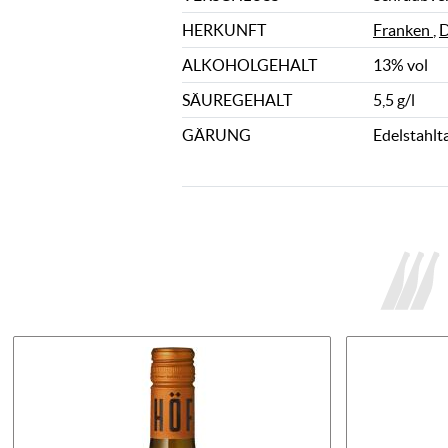
HERKUNFT
Franken
,
D
ALKOHOLGEHALT
13% vol
SÄUREGEHALT
5,5 g/l
GÄRUNG
Edelstahlt