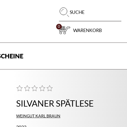
Pr
SUCHE
su
0
WARENKORB
CHEINE
SILVANER SPÄTLESE
WEINGUT KARL BRAUN