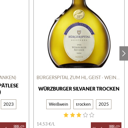
RANKEN)
BÜRGERSPITAL ZUM HL. GEIST - WEINGUT
PÄTLESE
WÜRZBURGER SILVANER TROCKEN
)
2023
Weißwein
trocken
2025
14,53 €/
L