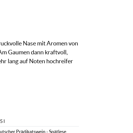
, druckvolle Nase mit Aromen von
 Am Gaumen dann kraftvoll,
ehr lang auf Noten hochreifer
5 l
utscher Prädikatswein - Spätlese