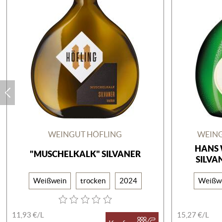
WEINGUT HÖFLING
WEING
HANS 
"MUSCHELKALK" SILVANER
SILVA
Weißwein
trocken
2024
Weißw
11,93 €/
L
15,27 €/
L