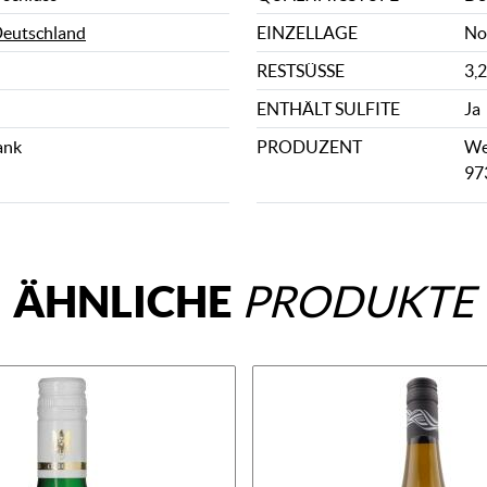
eutschland
EINZELLAGE
No
RESTSÜSSE
3,2
ENTHÄLT SULFITE
Ja
ank
PRODUZENT
We
97
ÄHNLICHE
PRODUKTE