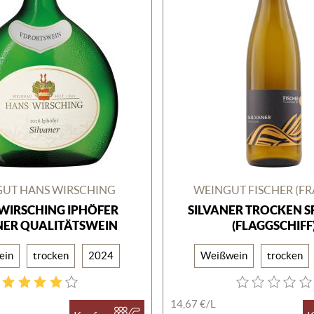
UT HANS WIRSCHING
WEINGUT FISCHER (F
WIRSCHING IPHÖFER
SILVANER TROCKEN S
NER QUALITÄTSWEIN
(FLAGGSCHIFF
ein
trocken
2024
Weißwein
trocken
14,67 €/
L