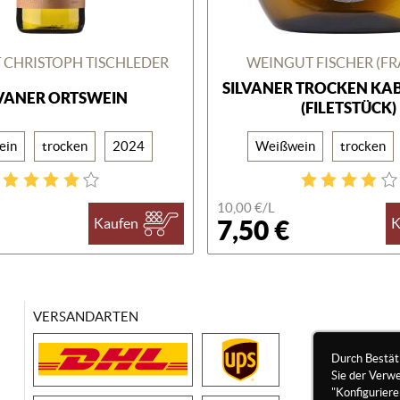
 CHRISTOPH TISCHLEDER
WEINGUT FISCHER (F
SILVANER TROCKEN KABI
LVANER ORTSWEIN
(FILETSTÜCK)
ein
trocken
2024
Weißwein
trocken
10,00 €/
L
7,50 €
Kaufen
K
VERSANDARTEN
Durch Bestät
Sie der Verw
"Konfigurier