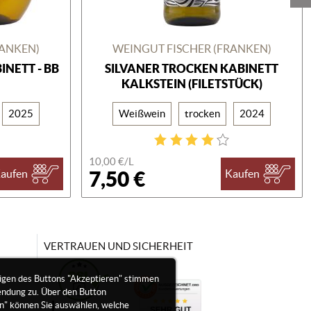
RANKEN)
WEINGUT FISCHER (FRANKEN)
NETT - BB
SILVANER TROCKEN KABINETT
KALKSTEIN (FILETSTÜCK)
2025
Weißwein
trocken
2024
10,00 €/
L
7,50 €
aufen
Kaufen
VERTRAUEN UND SICHERHEIT
igen des Buttons "Akzeptieren" stimmen
endung zu. Über den Button
en" können Sie auswählen, welche