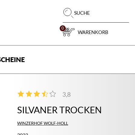
Pr
SUCHE
su
0
WARENKORB
CHEINE
3,8
4
SILVANER TROCKEN
WINZERHOF WOLF-HOLL