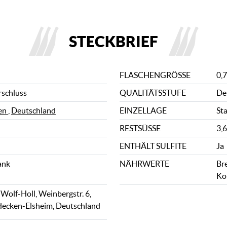
STECKBRIEF
FLASCHENGRÖSSE
0,7
rschluss
QUALITÄTSSTUFE
De
en
,
Deutschland
EINZELLAGE
St
RESTSÜSSE
3,6
ENTHÄLT SULFITE
Ja
ank
NÄHRWERTE
Bre
Ko
Wolf-Holl, Weinbergstr. 6,
decken-Elsheim, Deutschland