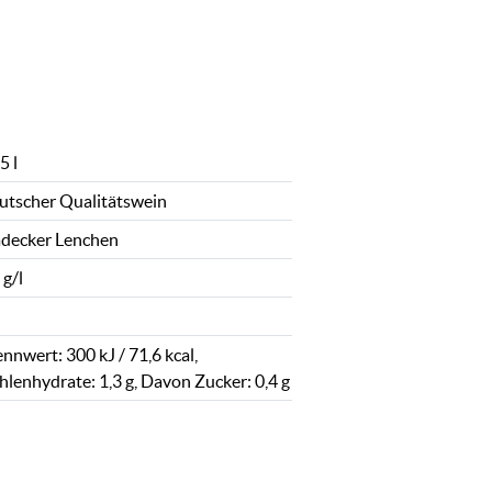
5 l
utscher Qualitätswein
adecker Lenchen
 g/l
nnwert: 300 kJ / 71,6 kcal,
hlenhydrate: 1,3 g, Davon Zucker: 0,4 g