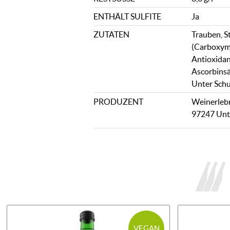
ENTHÄLT SULFITE
Ja
ZUTATEN
Trauben, S
(Carboxyme
Antioxidan
Ascorbinsä
Unter Schu
PRODUZENT
Weinerlebn
97247 Unt
VEGAN