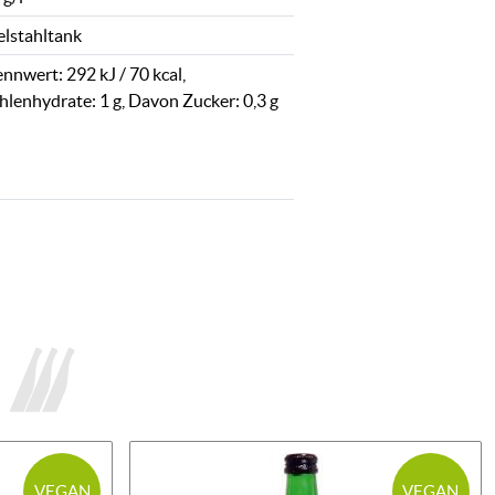
elstahltank
nnwert: 292 kJ / 70 kcal,
hlenhydrate: 1 g, Davon Zucker: 0,3 g
VEGAN
VEGAN