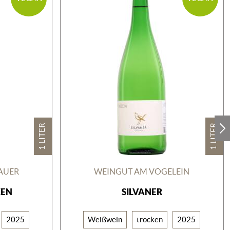
1 LITER
1 LITER
AUER
WEINGUT AM VÖGELEIN
KEN
SILVANER
2025
Weißwein
trocken
2025