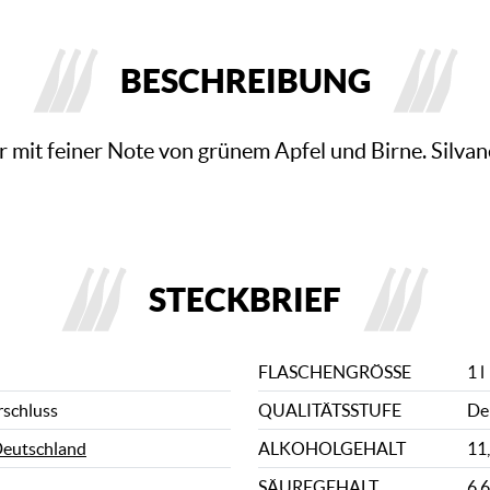
BESCHREIBUNG
er mit feiner Note von grünem Apfel und Birne. Silvan
STECKBRIEF
FLASCHENGRÖSSE
1 l
rschluss
QUALITÄTSSTUFE
De
eutschland
ALKOHOLGEHALT
11
SÄUREGEHALT
6,6