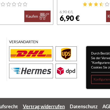
6,90 €/
L
6,90 €
Kaufen
K
VERSANDARTEN
Durch Bestät
Sie der Verw
"Konfigurier
Cookies Sie z
Konfigurier
ufsrecht
Vertrag widerrufen
Datenschutz
AG