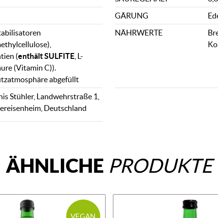
GÄRUNG
Ed
tabilisatoren
NÄHRWERTE
Bre
thylcellulose),
Ko
tien (
enthält SULFITE
, L-
ure (Vitamin C)).
tzatmosphäre abgefüllt
is Stühler, Landwehrstraße 1,
ereisenheim, Deutschland
ÄHNLICHE
PRODUKTE
VEGAN