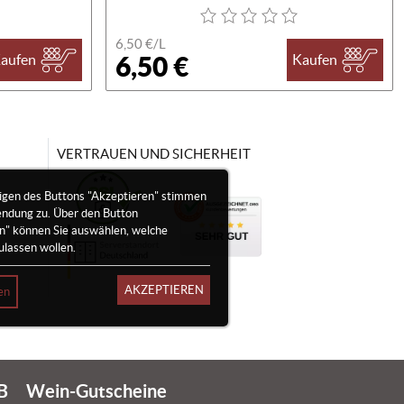
6,50 €/
L
6,50 €
aufen
Kaufen
VERTRAUEN UND SICHERHEIT
igen des Buttons "Akzeptieren" stimmen
endung zu. Über den Button
en" können Sie auswählen, welche
ulassen wollen.
AKZEPTIEREN
en
B
Wein-Gutscheine