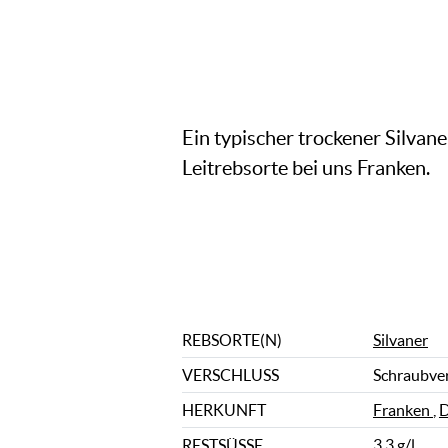
Ein typischer trockener Silvan
Leitrebsorte bei uns Franken.
REBSORTE(N)
Silvaner
VERSCHLUSS
Schraubve
HERKUNFT
Franken
,
D
RESTSÜSSE
3,3 g/l