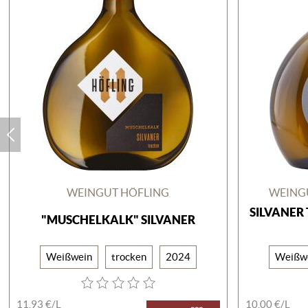
WEINGUT HÖFLING
WEINGU
SILVANER
"MUSCHELKALK" SILVANER
Weißwein
trocken
2024
Weißw
11,93 €/
L
10,00 €/
L