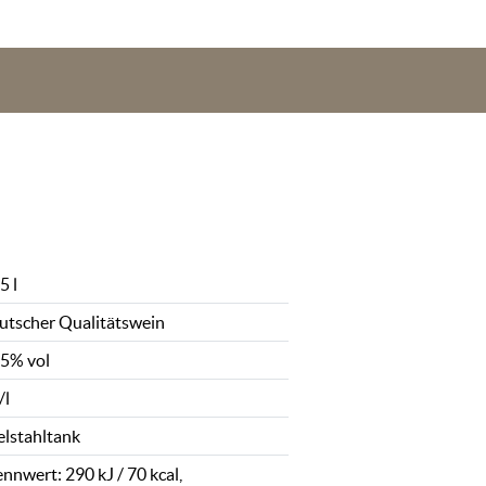
5 l
utscher Qualitätswein
,5% vol
/l
elstahltank
nnwert: 290 kJ / 70 kcal,