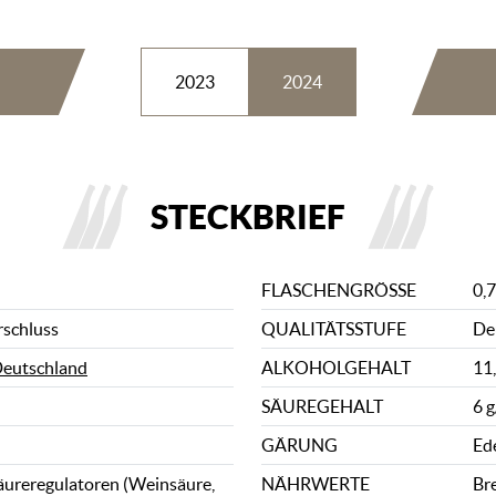
2023
2024
STECKBRIEF
FLASCHENGRÖSSE
0,7
rschluss
QUALITÄTSSTUFE
De
eutschland
ALKOHOLGEHALT
11
SÄUREGEHALT
6 g
GÄRUNG
Ed
äureregulatoren (Weinsäure,
NÄHRWERTE
Bre