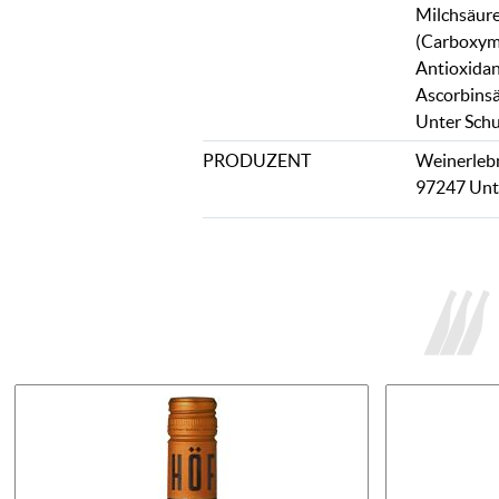
Milchsäure)
(Carboxyme
Antioxidan
Ascorbinsä
Unter Schu
PRODUZENT
Weinerlebn
97247 Unt