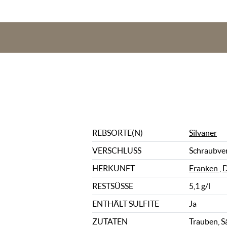
REBSORTE(N)
Silvaner
VERSCHLUSS
Schraubve
HERKUNFT
Franken
,
D
RESTSÜSSE
5,1 g/l
ENTHÄLT SULFITE
Ja
ZUTATEN
Trauben, S