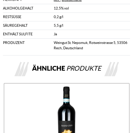
ALKOHOLGEHALT
12,5% vol
RESTSÜSSE
0,2 g/l
SÄUREGEHALT
5,5 g/l
ENTHÄLT SULFITE
Ja
PRODUZENT
Weingut St. Nepomuk, Rotweinstrasse 5, 53506
Rech, Deutschland
ÄHNLICHE
PRODUKTE