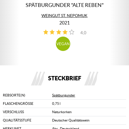
SPÄTBURGUNDER "ALTE REBEN"
WEINGUT ST. NEPOMUK
2021
4,0
2
VEGAN
STECKBRIEF
REBSORTE(N)
Spätburgunder
FLASCHENGRÖSSE
0,75 l
VERSCHLUSS
Naturkorken
QUALITÄTSSTUFE
Deutscher Qualitätswein
HERKUNFT
Ahr
,
Deutschland