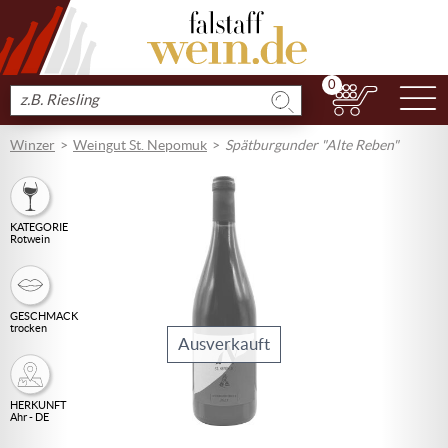
0
N
Produkt
suchen
Winzer
Weingut St. Nepomuk
Spätburgunder "Alte Reben"
KATEGORIE
Rotwein
GESCHMACK
trocken
Ausverkauft
HERKUNFT
Ahr - DE