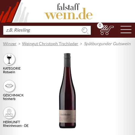
0
N
Produkt
suchen
Winzer
Weingut Christoph Tischleder
Spätburgunder Gutswein
KATEGORIE
Rotwein
GESCHMACK
feinherb
HERKUNFT
Rheinhessen - DE