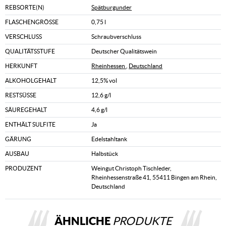
REBSORTE(N)
Spätburgunder
FLASCHENGRÖSSE
0,75 l
VERSCHLUSS
Schraubverschluss
QUALITÄTSSTUFE
Deutscher Qualitätswein
HERKUNFT
Rheinhessen
,
Deutschland
ALKOHOLGEHALT
12,5% vol
RESTSÜSSE
12,6 g/l
SÄUREGEHALT
4,6 g/l
ENTHÄLT SULFITE
Ja
GÄRUNG
Edelstahltank
AUSBAU
Halbstück
PRODUZENT
Weingut Christoph Tischleder,
Rheinhessenstraße 41, 55411 Bingen am Rhein,
Deutschland
ÄHNLICHE
PRODUKTE