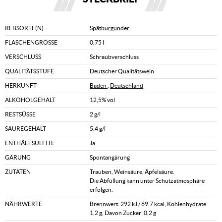
REBSORTE(N)
Spätburgunder
FLASCHENGRÖSSE
0,75 l
VERSCHLUSS
Schraubverschluss
QUALITÄTSSTUFE
Deutscher Qualitätswein
HERKUNFT
Baden
,
Deutschland
ALKOHOLGEHALT
12,5% vol
RESTSÜSSE
2 g/l
SÄUREGEHALT
5,4 g/l
ENTHÄLT SULFITE
Ja
GÄRUNG
Spontangärung
ZUTATEN
Trauben, Weinsäure, Äpfelsäure.
Die Abfüllung kann unter Schutzatmosphäre
erfolgen.
NÄHRWERTE
Brennwert: 292 kJ / 69,7 kcal, Kohlenhydrate:
1,2 g, Davon Zucker: 0,2 g