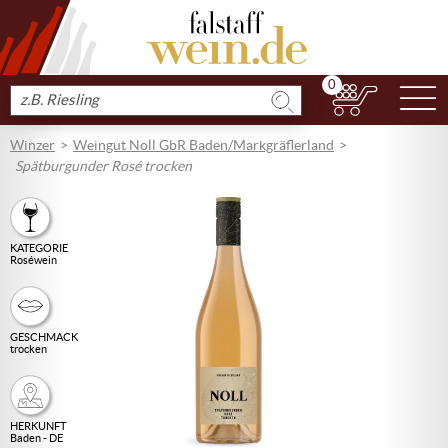
0
N
Produkt
suchen
Winzer
Weingut Noll GbR Baden/Markgräflerland
Spätburgunder Rosé trocken
KATEGORIE
Roséwein
GESCHMACK
trocken
HERKUNFT
Baden - DE