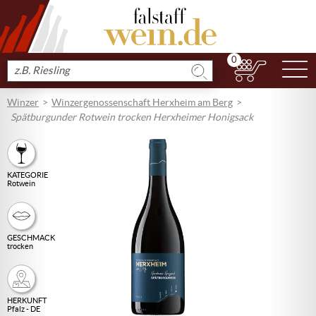
0
N
Produkt
suchen
Winzer
Winzergenossenschaft Herxheim am Berg
Spätburgunder Rotwein trocken Herxheimer Honigsack
KATEGORIE
Rotwein
GESCHMACK
trocken
HERKUNFT
Pfalz - DE