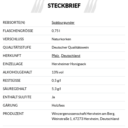
STECKBRIEF
REBSORTE(N)
Spätburgunder
FLASCHENGRÖSSE
0,75 l
VERSCHLUSS
Naturkorken
QUALITÄTSSTUFE
Deutscher Qualitätswein
HERKUNFT
Pfalz
,
Deutschland
EINZELLAGE
Herxheimer Honigsack
ALKOHOLGEHALT
13% vol
RESTSÜSSE
0,5 g/l
SÄUREGEHALT
5,3 g/l
ENTHÄLT SULFITE
Ja
GÄRUNG
Holzfass
PRODUZENT
Winzergenossenschaft Herxheim am Berg,
Weinstraße 1, 67273 Herxheim, Deutschland