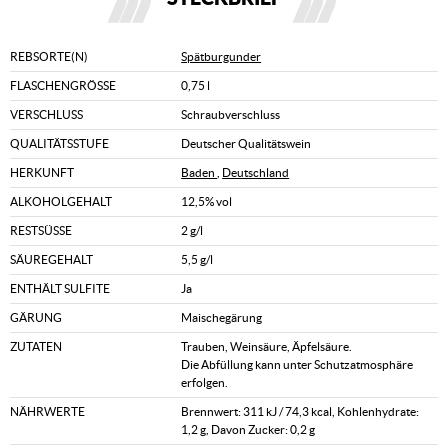
REBSORTE(N)
Spätburgunder
FLASCHENGRÖSSE
0,75 l
VERSCHLUSS
Schraubverschluss
QUALITÄTSSTUFE
Deutscher Qualitätswein
HERKUNFT
Baden
,
Deutschland
ALKOHOLGEHALT
12,5% vol
RESTSÜSSE
2 g/l
SÄUREGEHALT
5,5 g/l
ENTHÄLT SULFITE
Ja
GÄRUNG
Maischegärung
ZUTATEN
Trauben, Weinsäure, Äpfelsäure.
Die Abfüllung kann unter Schutzatmosphäre
erfolgen.
NÄHRWERTE
Brennwert: 311 kJ / 74,3 kcal, Kohlenhydrate:
1,2 g, Davon Zucker: 0,2 g