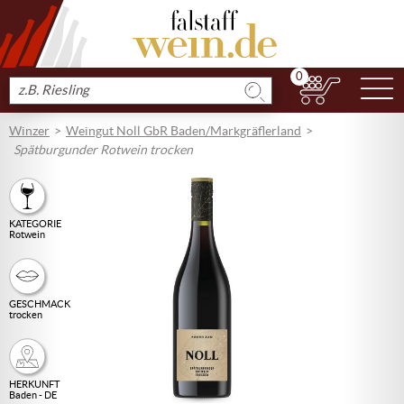
0
N
Produkt
suchen
Winzer
Weingut Noll GbR Baden/Markgräflerland
Spätburgunder Rotwein trocken
KATEGORIE
Rotwein
GESCHMACK
trocken
HERKUNFT
Baden - DE