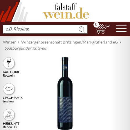
0
N
Produkt
suchen
Winzer
Winzergenossenschaft Britzingen/Markgräflerland eG
Spätburgunder Rotwein
KATEGORIE
Rotwein
GESCHMACK
trocken
HERKUNFT
Baden - DE