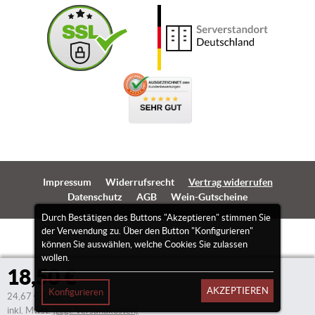
Impressum
Widerrufsrecht
Vertrag widerrufen
Datenschutz
AGB
Wein-Gutscheine
Durch Bestätigen des Buttons "Akzeptieren" stimmen Sie
der Verwendung zu. Über den Button "Konfigurieren"
können Sie auswählen, welche Cookies Sie zulassen
wollen.
18,50 €
AKZEPTIEREN
Konfigurieren
24,67 €/Liter
inkl. Mwst.
(zzgl. Versandkosten)