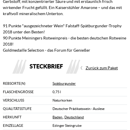
Gerbstoff, mit konzentrierter Säure und mit erstaunlich frisch
wirkender Frucht gefüllt. Ein Kaiserstühler Amarone – und das mit
kraftvoll mineralischem Unterton.
91 Punkte "ausgezeichneter Wein" Falstaff-Spätburgunder-Trophy
2018 unter den Besten!
90 Punkte Meiningers Rotweinpreis - die besten deutschen Rotweine
2018!
Goldmedaille Selection - das Forum für Genießer
STECKBRIEF
Zurück zum Paket
REBSORTE(N)
Spätburgunder
FLASCHENGRÖSSE
0,75 l
VERSCHLUSS
Naturkorken
QUALITÄTSSTUFE
Deutscher Prädikatswein - Auslese
HERKUNFT
Baden
,
Deutschland
EINZELLAGE
Edinger Steingrube