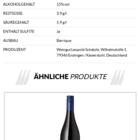
ALKOHOLGEHALT
15% vol
RESTSÜSSE
3,9 g/l
SÄUREGEHALT
5,9 g/l
ENTHÄLT SULFITE
Ja
AUSBAU
Barrique
PRODUZENT
Weingut Leopold Schätzle, Wilhelmshöfe 1,
79346 Endingen / Kaiserstuhl, Deutschland
ÄHNLICHE
PRODUKTE