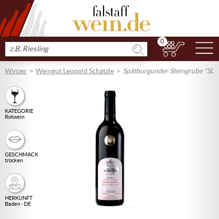
0
N
Produkt
suchen
Winzer
Weingut Leopold Schätzle
Spätburgunder Steingrube *SL
KATEGORIE
Rotwein
GESCHMACK
trocken
HERKUNFT
Baden - DE