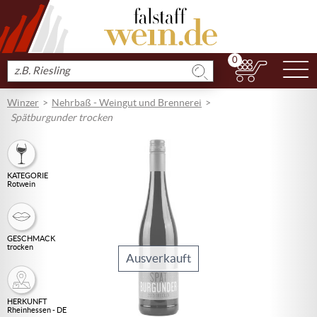
0
N
Produkt
suchen
Winzer
Nehrbaß - Weingut und Brennerei
Spätburgunder trocken
KATEGORIE
Rotwein
GESCHMACK
trocken
Ausverkauft
HERKUNFT
Rheinhessen - DE