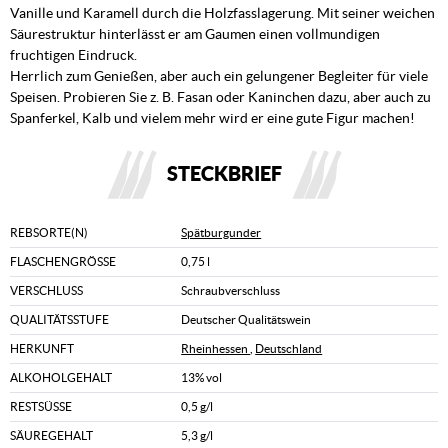
Vanille und Karamell durch die Holzfasslagerung. Mit seiner weichen
Säurestruktur hinterlässt er am Gaumen einen vollmundigen
fruchtigen Eindruck.
Herrlich zum Genießen, aber auch ein gelungener Begleiter für viele
Speisen. Probieren Sie z. B. Fasan oder Kaninchen dazu, aber auch zu
Spanferkel, Kalb und vielem mehr wird er eine gute Figur machen!
STECKBRIEF
REBSORTE(N)
Spätburgunder
FLASCHENGRÖSSE
0,75 l
VERSCHLUSS
Schraubverschluss
QUALITÄTSSTUFE
Deutscher Qualitätswein
HERKUNFT
Rheinhessen
,
Deutschland
ALKOHOLGEHALT
13% vol
RESTSÜSSE
0,5 g/l
SÄUREGEHALT
5,3 g/l