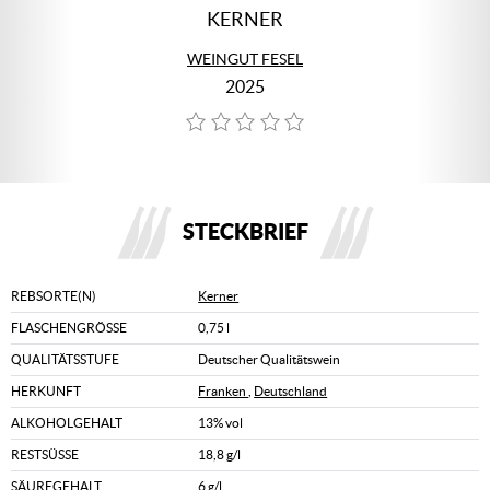
KERNER
WEINGUT FESEL
2025
STECKBRIEF
REBSORTE(N)
Kerner
FLASCHENGRÖSSE
0,75 l
QUALITÄTSSTUFE
Deutscher Qualitätswein
HERKUNFT
Franken
,
Deutschland
ALKOHOLGEHALT
13% vol
RESTSÜSSE
18,8 g/l
SÄUREGEHALT
6 g/l