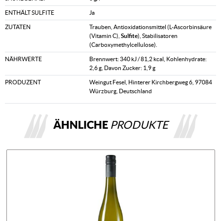
ENTHÄLT SULFITE
Ja
ZUTATEN
Trauben, Antioxidationsmittel (L-Ascorbinsäure
(Vitamin C),
Sulfite
), Stabilisatoren
(Carboxymethylcellulose).
NÄHRWERTE
Brennwert: 340 kJ / 81,2 kcal, Kohlenhydrate:
2,6 g, Davon Zucker: 1,9 g
PRODUZENT
Weingut Fesel, Hinterer Kirchbergweg 6, 97084
Würzburg, Deutschland
ÄHNLICHE
PRODUKTE