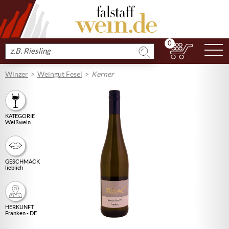
0
N
Produkt
suchen
Winzer
Weingut Fesel
Kerner
KATEGORIE
Weißwein
GESCHMACK
lieblich
HERKUNFT
Franken - DE