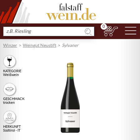
0
N
Produkt
suchen
Winzer
Weingut Neustift
Sylvaner
KATEGORIE
Weißwein
GESCHMACK
trocken
HERKUNFT
Südtirol - IT