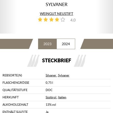
SYLVANER
WEINGUT NEUSTIFT
4,0
4
2023
2024
STECKBRIEF
REBSORTE(N)
Silvaner
,
Sylvaner
FLASCHENGRÖSSE
0,75 l
QUALITÄTSSTUFE
DOC
HERKUNFT
Südtirol
,
Italien
ALKOHOLGEHALT
13% vol
ENTHÄLT SULFITE
Ja