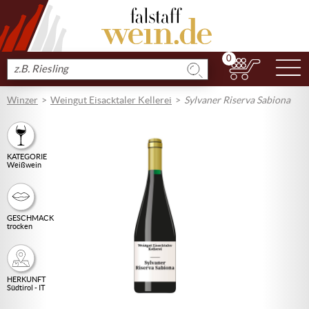
0
N
Produkt
suchen
Winzer
Weingut Eisacktaler Kellerei
Sylvaner Riserva Sabiona
KATEGORIE
Weißwein
GESCHMACK
trocken
HERKUNFT
Südtirol - IT