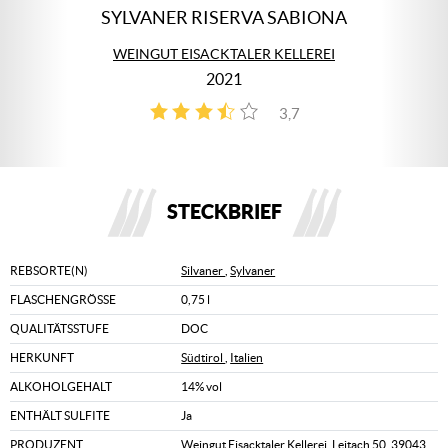
SYLVANER RISERVA SABIONA
WEINGUT EISACKTALER KELLEREI
2021
3,7
3
STECKBRIEF
REBSORTE(N)
Silvaner
,
Sylvaner
FLASCHENGRÖSSE
0,75 l
QUALITÄTSSTUFE
DOC
HERKUNFT
Südtirol
,
Italien
ALKOHOLGEHALT
14% vol
ENTHÄLT SULFITE
Ja
PRODUZENT
Weingut Eisacktaler Kellerei, Leitach 50, 39043