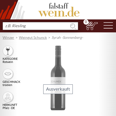
0
N
Produkt
suchen
Winzer
Weingut Schunck
Syrah -Sonnenberg-
KATEGORIE
Rotwein
GESCHMACK
trocken
Ausverkauft
HERKUNFT
Pfalz - DE