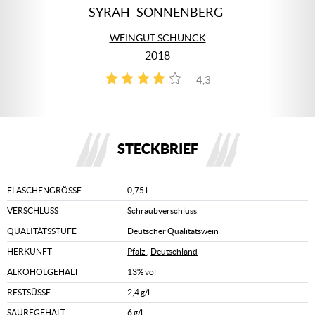
SYRAH -SONNENBERG-
WEINGUT SCHUNCK
2018
4,3
3
STECKBRIEF
FLASCHENGRÖSSE
0,75 l
VERSCHLUSS
Schraubverschluss
QUALITÄTSSTUFE
Deutscher Qualitätswein
HERKUNFT
Pfalz
,
Deutschland
ALKOHOLGEHALT
13% vol
RESTSÜSSE
2,4 g/l
SÄUREGEHALT
6 g/l