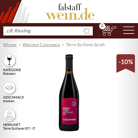
0
N
Produkt
suchen
Winzer
Weingut Cusumano
Terre Siciliane Syrah
-10%
KATEGORIE
Rotwein
GESCHMACK
trocken
HERKUNFT
Terre Siciliane IGT - IT