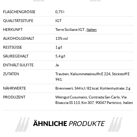
FLASCHENGRÖSSE
0,75 l
QUALITÄTSSTUFE
IGT
HERKUNFT
Terre Siciliane IGT ,
Italien
ALKOHOLGEHALT
13% vol
RESTSÜSSE
1 g/l
SÄUREGEHALT
5,4 g/l
ENTHÄLT SULFITE
Ja
ZUTATEN
Trauben, Kaliummetabisulfit E 224, Stickstoff E
941.
NÄHRWERTE
Brennwert: 344 kJ / 82 kcal, Kohlenhydrate: 2 g
PRODUZENT
Weingut Cusumano, Contrada San Carlo, Via
Bisaccia SS 113, Km 307, 90047 Partinico, Italien
ÄHNLICHE
PRODUKTE