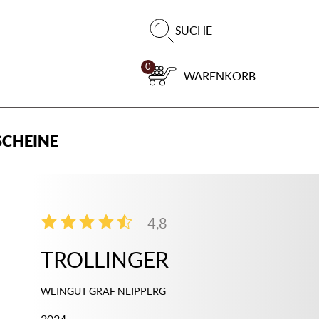
Pr
SUCHE
su
0
WARENKORB
CHEINE
4,8
4
TROLLINGER
WEINGUT GRAF NEIPPERG