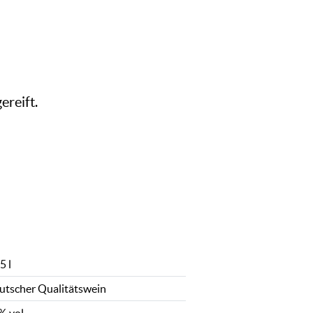
ereift.
5 l
utscher Qualitätswein