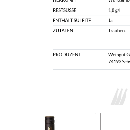
HERKUNFT
Württemb
RESTSÜSSE
1,8 g/l
ENTHÄLT SULFITE
Ja
ZUTATEN
Trauben.
PRODUZENT
Weingut Gr
74193 Sch