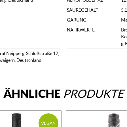
erg
,
Deutschland
ALKOHOLGEHALT
12
SÄUREGEHALT
5,1
GÄRUNG
Ma
NÄHRWERTE
Bre
Ko
g, 
af Neipperg, Schloßstraße 12,
waigern, Deutschland
ÄHNLICHE
PRODUKTE
VEGAN