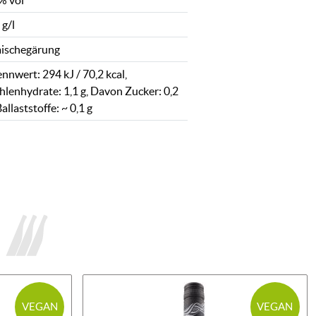
% vol
 g/l
ischegärung
nnwert: 294 kJ / 70,2 kcal,
hlenhydrate: 1,1 g, Davon Zucker: 0,2
Ballaststoffe: ~ 0,1 g
VEGAN
VEGAN