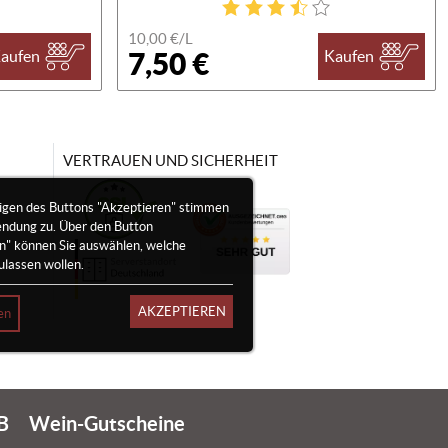
10,00 €/
L
7,50 €
aufen
Kaufen
VERTRAUEN UND SICHERHEIT
igen des Buttons "Akzeptieren" stimmen
endung zu. Über den Button
en" können Sie auswählen, welche
ulassen wollen.
AKZEPTIEREN
en
B
Wein-Gutscheine