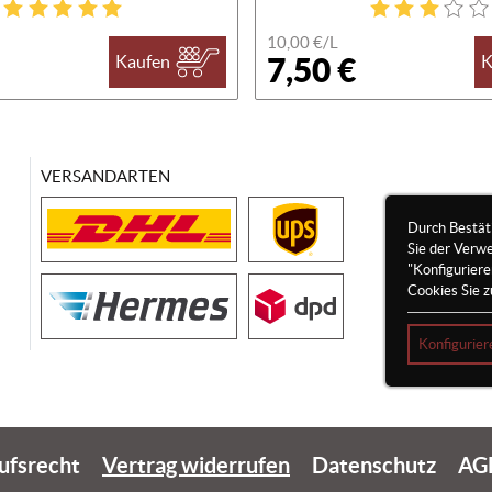
10,00 €/
L
7,50 €
Kaufen
K
VERSANDARTEN
Durch Bestät
Sie der Verw
"Konfigurier
Cookies Sie z
Konfigurier
ufsrecht
Vertrag widerrufen
Datenschutz
AG