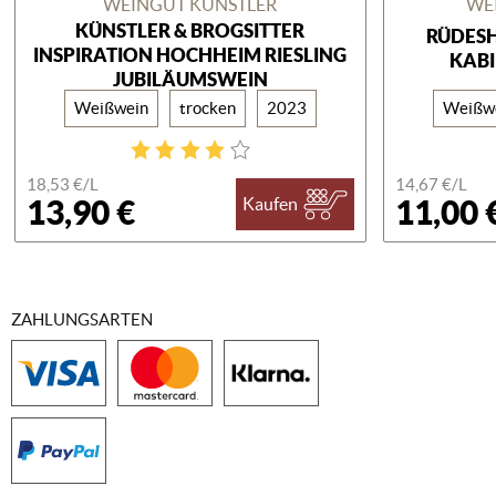
WEINGUT KÜNSTLER
WE
KÜNSTLER & BROGSITTER
RÜDESH
INSPIRATION HOCHHEIM RIESLING
KABI
JUBILÄUMSWEIN
Weißwein
trocken
2023
Weißw
18,53 €/
L
14,67 €/
L
13,90 €
11,00 
Kaufen
ZAHLUNGSARTEN