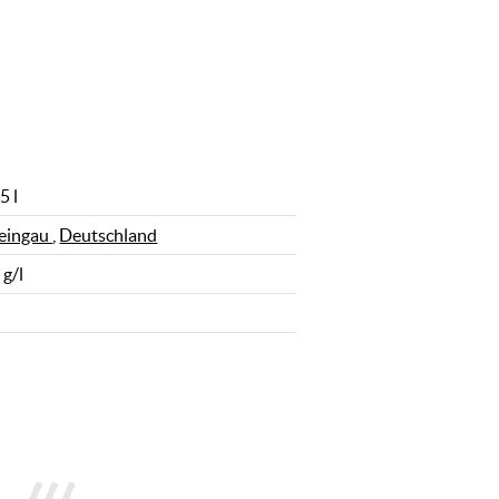
5 l
eingau
,
Deutschland
 g/l