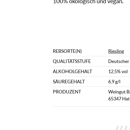
100% ökologisch und vegan.
REBSORTE(N)
Riesling
QUALITÄTSSTUFE
Deutscher
ALKOHOLGEHALT
12,5% vol
SÄUREGEHALT
6,9 g/l
PRODUZENT
Weingut Ba
65347 Hat