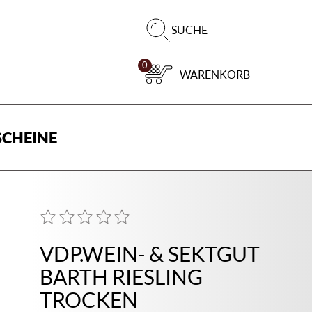
Pr
SUCHE
su
0
WARENKORB
CHEINE
VDP.WEIN- & SEKTGUT
BARTH RIESLING
TROCKEN