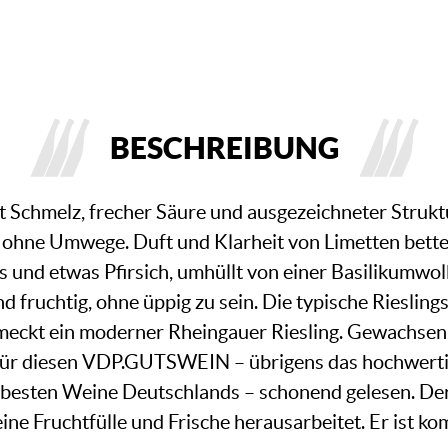
BESCHREIBUNG
it Schmelz, frecher Säure und ausgezeichneter Strukt
z ohne Umwege. Duft und Klarheit von Limetten betten
 und etwas Pfirsich, umhüllt von einer Basilikumwolk
nd fruchtig, ohne üppig zu sein. Die typische Rieslin
meckt ein moderner Rheingauer Riesling. Gewachsen
für diesen VDP.GUTSWEIN – übrigens das hochwertig
esten Weine Deutschlands – schonend gelesen. Der 
ne Fruchtfülle und Frische herausarbeitet. Er ist ko