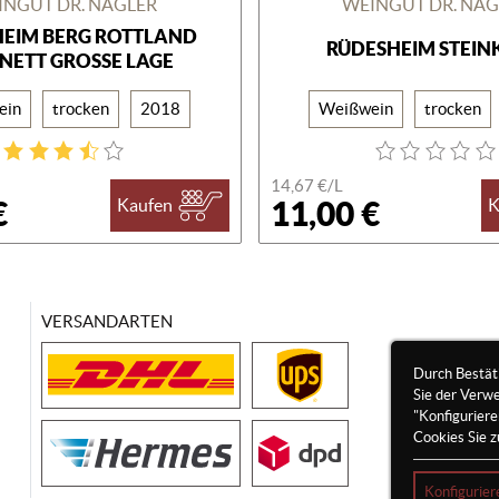
INGUT DR. NÄGLER
WEINGUT DR. NÄG
EIM BERG ROTTLAND
RÜDESHEIM STEIN
NETT GROSSE LAGE
ein
trocken
2018
Weißwein
trocken
14,67 €/
L
€
11,00 €
Kaufen
K
VERSANDARTEN
Durch Bestät
Sie der Verw
"Konfigurier
Cookies Sie z
Konfigurier