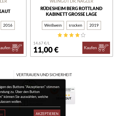
LER
WEINGUT DR. NÄGLER
RÜDESHEIM BERG ROTTLAND
KAUT
KABINETT GROSSE LAGE
2016
Weißwein
trocken
2019
14,67 €/
L
11,00 €
aufen
Kaufen
VERTRAUEN UND SICHERHEIT
igen des Buttons "Akzeptieren" stimmen
endung zu. Über den Button
en" können Sie auswählen, welche
ulassen wollen.
AKZEPTIEREN
en