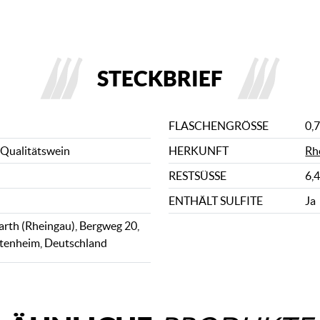
STECKBRIEF
FLASCHENGRÖSSE
0,7
 Qualitätswein
HERKUNFT
Rh
RESTSÜSSE
6,4
ENTHÄLT SULFITE
Ja
rth (Rheingau), Bergweg 20,
tenheim, Deutschland