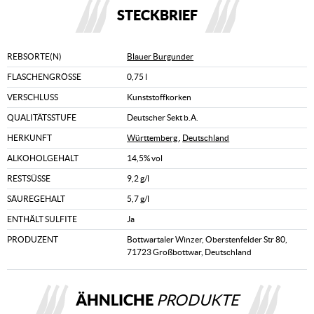
STECKBRIEF
REBSORTE(N)
Blauer Burgunder
FLASCHENGRÖSSE
0,75 l
VERSCHLUSS
Kunststoffkorken
QUALITÄTSSTUFE
Deutscher Sekt b.A.
HERKUNFT
Württemberg
,
Deutschland
ALKOHOLGEHALT
14,5% vol
RESTSÜSSE
9,2 g/l
SÄUREGEHALT
5,7 g/l
ENTHÄLT SULFITE
Ja
PRODUZENT
Bottwartaler Winzer, Oberstenfelder Str 80,
71723 Großbottwar, Deutschland
ÄHNLICHE
PRODUKTE