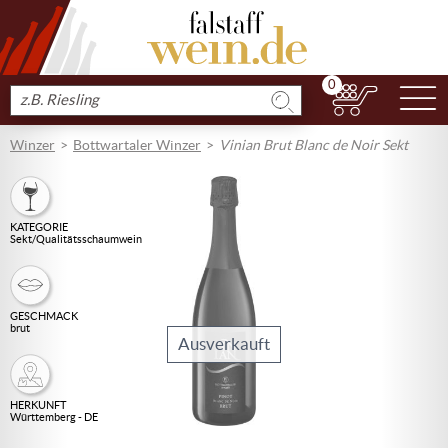
0
N
Produkt
suchen
Winzer
Bottwartaler Winzer
Vinian Brut Blanc de Noir Sekt
KATEGORIE
Sekt/Qualitätsschaumwein
GESCHMACK
brut
Ausverkauft
HERKUNFT
Württemberg - DE