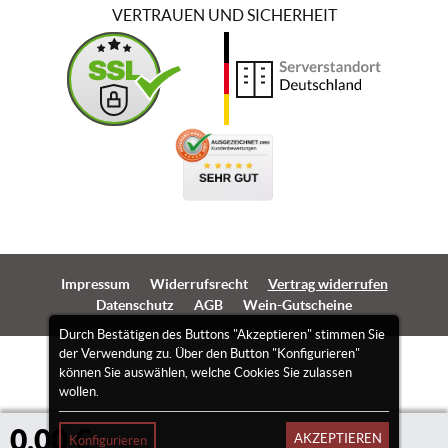
VERTRAUEN UND SICHERHEIT
Impressum
Widerrufsrecht
Vertrag widerrufen
Datenschutz
AGB
Wein-Gutscheine
Durch Bestätigen des Buttons "Akzeptieren" stimmen Sie
der Verwendung zu. Über den Button "Konfigurieren"
können Sie auswählen, welche Cookies Sie zulassen
wollen.
0,00 €
AKZEPTIEREN
Konfigurieren