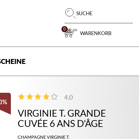
Pr
SUCHE
su
0
WARENKORB
CHEINE
4,0
2
0%
VIRGINIE T. GRANDE
CUVÉE 6 ANS D'ÂGE
CHAMPAGNE VIRGINIE T.