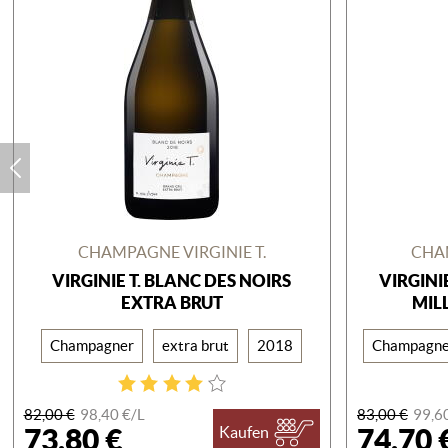
CHAMPAGNE VIRGINIE T.
CHAM
VIRGINIE T. BLANC DES NOIRS
VIRGINI
EXTRA BRUT
MIL
Champagner
extra brut
2018
Champagne
82,00 €
98,40 €/
L
83,00 €
99,6
73,80 €
74,70 
Kaufen