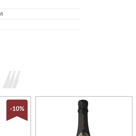
/l
-10%