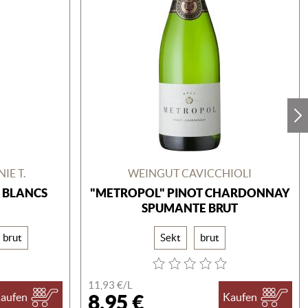
IE T.
WEINGUT CAVICCHIOLI
S BLANCS
"METROPOL" PINOT CHARDONNAY
SPUMANTE BRUT
 brut
Sekt
brut
11,93 €/
L
8,95 €
aufen
Kaufen