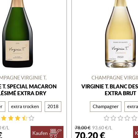
PAGNE VIRGINIE T.
CHAMPAGNE VIRGIN
E T. SPECIAL MACARON
VIRGINIE T. BLANC DE
LÉSIMÉ EXTRA DRY
EXTRA BRUT
r
extra trocken
2018
Champagner
extra
0 €/
L
78,00 €
93,60 €/
L
€
70,20 €
Kaufen
K