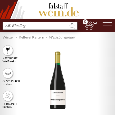
0
N
Produkt
suchen
Winzer
Kellerei Kaltern
Weissburgunder
KATEGORIE
Weißwein
GESCHMACK
trocken
HERKUNFT
Südtirol - IT