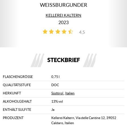
WEISSBURGUNDER
KELLEREI KALTERN
2023
4,5
2
STECKBRIEF
FLASCHENGRÖSSE
0,75 l
QUALITÄTSSTUFE
DOC
HERKUNFT
Südtirol
,
Italien
ALKOHOLGEHALT
13% vol
ENTHÄLT SULFITE
Ja
PRODUZENT
Kellerei Kaltern, Via delle Cantine 12, 39052
Caldaro, Italien