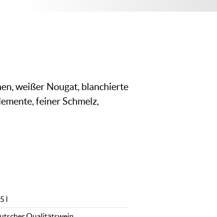
nen, weißer Nougat, blanchierte
emente, feiner Schmelz,
5 l
utscher Qualitätswein