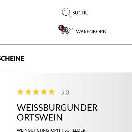
Pr
SUCHE
su
0
WARENKORB
CHEINE
5,0
2
WEISSBURGUNDER O
RTSWEIN
WEINGUT CHRISTOPH TISCHLEDER