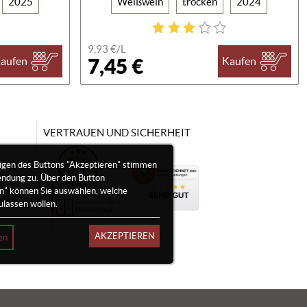
2025
Weißwein
trocken
2024
9,93 €/
L
7,45 €
aufen
Kaufen
VERTRAUEN UND SICHERHEIT
igen des Buttons "Akzeptieren" stimmen
endung zu. Über den Button
en" können Sie auswählen, welche
ulassen wollen.
AKZEPTIEREN
en