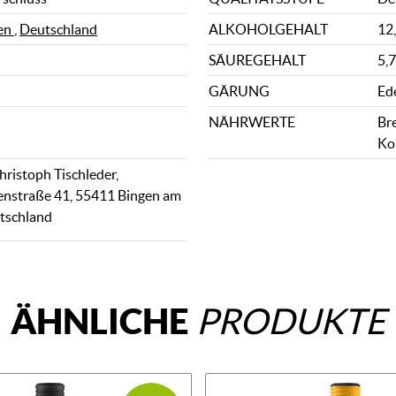
en
,
Deutschland
ALKOHOLGEHALT
12
SÄUREGEHALT
5,7
GÄRUNG
Ed
NÄHRWERTE
Bre
Ko
ristoph Tischleder,
enstraße 41, 55411 Bingen am
tschland
ÄHNLICHE
PRODUKTE