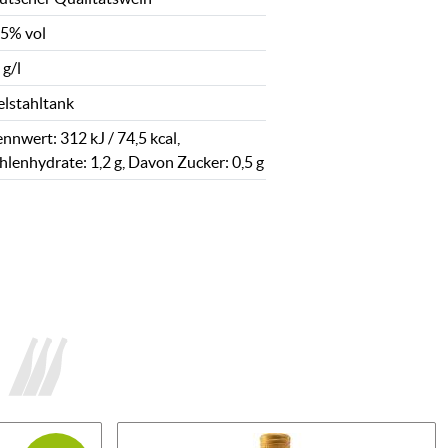
,5% vol
 g/l
elstahltank
nnwert: 312 kJ / 74,5 kcal,
hlenhydrate: 1,2 g, Davon Zucker: 0,5 g