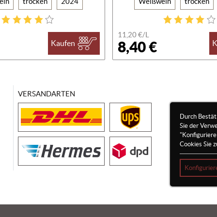
ein
trocken
2024
Weißwein
trocken
11,20 €/
L
8,40 €
Kaufen
K
VERSANDARTEN
Durch Bestät
Sie der Verw
"Konfigurier
Cookies Sie z
Konfigurier