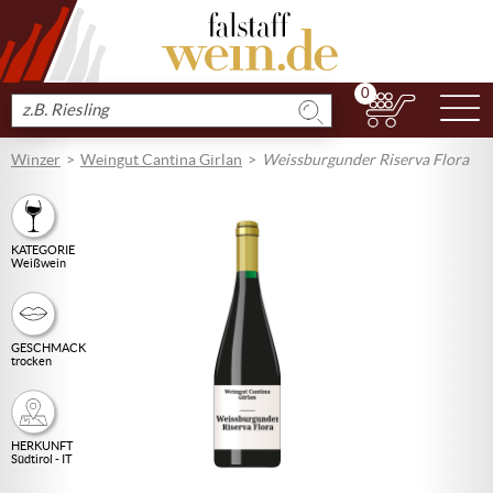
0
N
Produkt
suchen
Winzer
Weingut Cantina Girlan
Weissburgunder Riserva Flora
KATEGORIE
Weißwein
GESCHMACK
trocken
HERKUNFT
Südtirol - IT