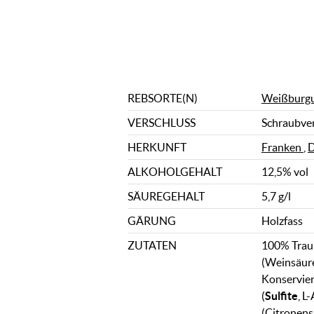
REBSORTE(N)
Weißburg
VERSCHLUSS
Schraubve
HERKUNFT
Franken
,
D
ALKOHOLGEHALT
12,5% vol
SÄUREGEHALT
5,7 g/l
GÄRUNG
Holzfass
ZUTATEN
100% Trau
(Weinsäure
Konservier
(
Sulfite
, L
(Citronens