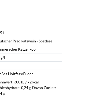
5 l
utscher Prädikatswein - Spätlese
mmeracher Katzenkopf
 g/l
oßes Holzfass/Fuder
nnwert: 300 kJ / 72 kcal,
hlenhydrate: 0,24 g, Davon Zucker:
4 g