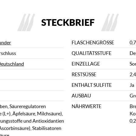
STECKBRIEF
under
FLASCHENGRÖSSE
0,7
rschluss
QUALITÄTSSTUFE
De
eutschland
EINZELLAGE
So
RESTSÜSSE
2,4
ENTHÄLT SULFITE
Ja
AUSBAU
Gr
ben, Säureregulatoren
NÄHRWERTE
Bre
 (L+), Äpfelsäure, Milchsäure),
Ko
ungsstoffe und Antioxidantien
0,2
-Ascorbinsäure), Stabilisatoren
äure,