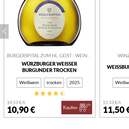
BÜRGERSPITAL ZUM HL. GEIST - WEINGUT
WINZ
WÜRZBURGER WEISSER B
WEISSBU
URGUNDER TROCKEN
Weißwein
trocken
2025
Weißw
14,53 €/
L
15,33 €/
L
10,90 €
11,50 
Kaufen