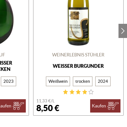
UF
WEINERLEBNIS STÜHLER
SER B
WEISSER BURGUNDER
KEN
2023
Weißwein
trocken
2024
11,33 €/
L
8,50 €
aufen
Kaufen