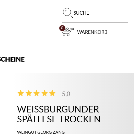
Pr
SUCHE
su
0
WARENKORB
CHEINE
5,0
2
WEISSBURGUNDER S
PÄTLESE TROCKEN
WEINGUT GEORG ZANG