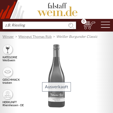
0
N
Produkt
suchen
Winzer
Weingut Thomas Rüb
Weißer Burgunder Classic
KATEGORIE
Weißwein
GESCHMACK
trocken
Ausverkauft
HERKUNFT
Rheinhessen - DE