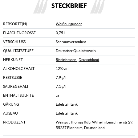
STECKBRIEF
REBSORTE(N)
Weißburgunder
FLASCHENGRÖSSE
0,75 l
VERSCHLUSS
Schraubverschluss
QUALITÄTSSTUFE
Deutscher Qualitätswein
HERKUNFT
Rheinhessen
,
Deutschland
ALKOHOLGEHALT
12% vol
RESTSÜSSE
7,9 g/l
SÄUREGEHALT
7,1 g/l
ENTHÄLT SULFITE
Ja
GÄRUNG
Edelstahltank
AUSBAU
Edelstahltank
PRODUZENT
Weingut Thomas Rüb, Wilhelm Leuschnerstr 29,
55237 Flonheim, Deutschland