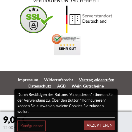
VERTRAUEN UND SICHERHEIT
Impressum
Widerrufsrecht
Vertrag widerrufen
Datenschutz
AGB
Wein-Gutscheine
Durch Bestätigen des Buttons "Akzeptieren" stimmen Sie
der Verwendung zu. Über den Button "Konfigurieren"
können Sie auswählen, welche Cookies Sie zulassen
wollen.
9,00 €
AKZEPTIEREN
Konfigurieren
12,00 €/Liter