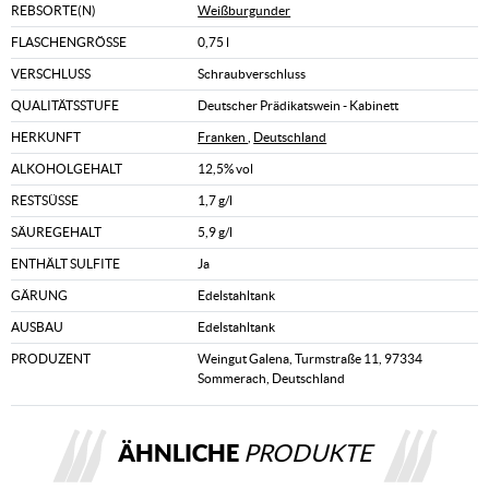
REBSORTE(N)
Weißburgunder
FLASCHENGRÖSSE
0,75 l
VERSCHLUSS
Schraubverschluss
QUALITÄTSSTUFE
Deutscher Prädikatswein - Kabinett
HERKUNFT
Franken
,
Deutschland
ALKOHOLGEHALT
12,5% vol
RESTSÜSSE
1,7 g/l
SÄUREGEHALT
5,9 g/l
ENTHÄLT SULFITE
Ja
GÄRUNG
Edelstahltank
AUSBAU
Edelstahltank
PRODUZENT
Weingut Galena, Turmstraße 11, 97334
Sommerach, Deutschland
ÄHNLICHE
PRODUKTE