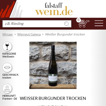
0
N
Produkt
suchen
Winzer
Weingut Galena
Weißer Burgunder trocken
KATEGORIE
Weißwein
GESCHMACK
trocken
HERKUNFT
WEISSER BURGUNDER TROCKEN
Franken - DE