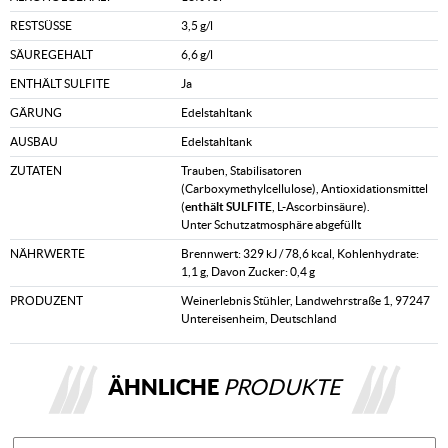
RESTSÜSSE
3,5 g/l
SÄUREGEHALT
6,6 g/l
ENTHÄLT SULFITE
Ja
GÄRUNG
Edelstahltank
AUSBAU
Edelstahltank
ZUTATEN
Trauben, Stabilisatoren
(Carboxymethylcellulose), Antioxidationsmittel
(
enthält SULFITE
, L-Ascorbinsäure).
Unter Schutzatmosphäre abgefüllt
NÄHRWERTE
Brennwert: 329 kJ / 78,6 kcal, Kohlenhydrate:
1,1 g, Davon Zucker: 0,4 g
PRODUZENT
Weinerlebnis Stühler, Landwehrstraße 1, 97247
Untereisenheim, Deutschland
ÄHNLICHE
PRODUKTE