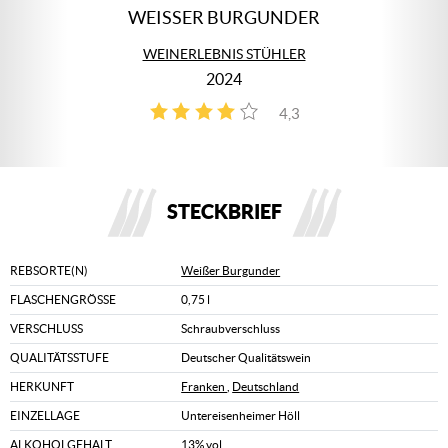
WEISSER BURGUNDER
WEINERLEBNIS STÜHLER
2024
4,3
4
STECKBRIEF
REBSORTE(N)
Weißer Burgunder
FLASCHENGRÖSSE
0,75 l
VERSCHLUSS
Schraubverschluss
QUALITÄTSSTUFE
Deutscher Qualitätswein
HERKUNFT
Franken
,
Deutschland
EINZELLAGE
Untereisenheimer Höll
ALKOHOLGEHALT
13% vol