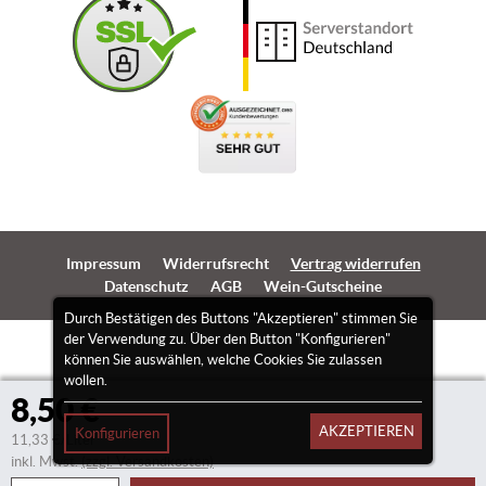
Impressum
Widerrufsrecht
Vertrag widerrufen
Datenschutz
AGB
Wein-Gutscheine
Durch Bestätigen des Buttons "Akzeptieren" stimmen Sie
der Verwendung zu. Über den Button "Konfigurieren"
können Sie auswählen, welche Cookies Sie zulassen
wollen.
8,50 €
AKZEPTIEREN
Konfigurieren
11,33 €/Liter
inkl. Mwst.
(zzgl. Versandkosten)