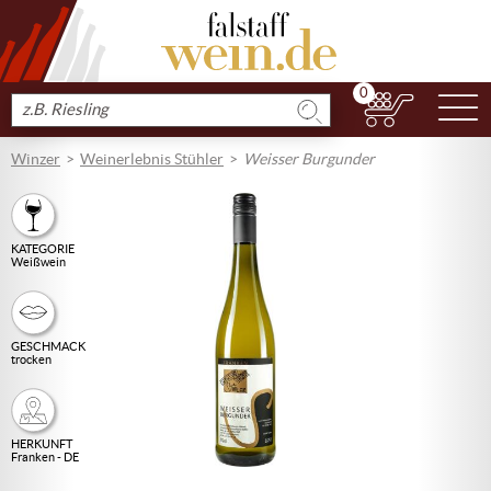
0
N
Produkt
suchen
Winzer
Weinerlebnis Stühler
Weisser Burgunder
KATEGORIE
Weißwein
GESCHMACK
trocken
HERKUNFT
Franken - DE