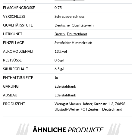
FLASCHENGRÖSSE
0,75 l
VERSCHLUSS
Schraubverschluss
QUALITÄTSSTUFE
Deutscher Qualitätswein
HERKUNFT
Baden
,
Deutschland
EINZELLAGE
Stettfelder Himmelreich
ALKOHOLGEHALT
13% vol
RESTSÜSSE
0,6 g/l
SÄUREGEHALT
6,5 g/l
ENTHÄLT SULFITE
Ja
GÄRUNG
Edelstahltank
AUSBAU
Edelstahltank
PRODUZENT
Weingut Markus Hafner, Kirchstr. 1-3, 76698
Ubstadt-Weiher / OT Zeutern, Deutschland
ÄHNLICHE
PRODUKTE