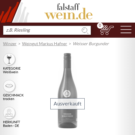
0
N
Produkt
suchen
Winzer
Weingut Markus Hafner
Weisser Burgunder
KATEGORIE
Weißwein
GESCHMACK
trocken
Ausverkauft
HERKUNFT
Baden - DE