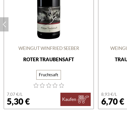
WEINGUT WINFRIED SEEBER
WEINGU
ROTER TRAUBENSAFT
TRAU
Fruchtsaft
7,07 €/
L
8,93 €/
L
5,30 €
6,70 €
Kaufen