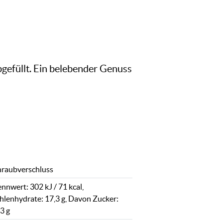
bgefüllt. Ein belebender Genuss
hraubverschluss
nnwert: 302 kJ / 71 kcal,
hlenhydrate: 17,3 g, Davon Zucker:
3 g