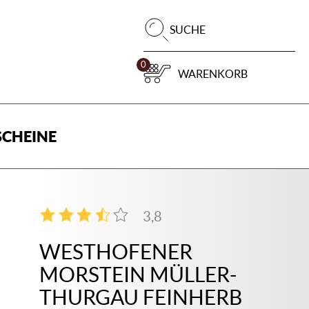
Pr
SUCHE
su
0
WARENKORB
CHEINE
3,8
4
WESTHOFENER
MORSTEIN MÜLLER-
THURGAU FEINHERB