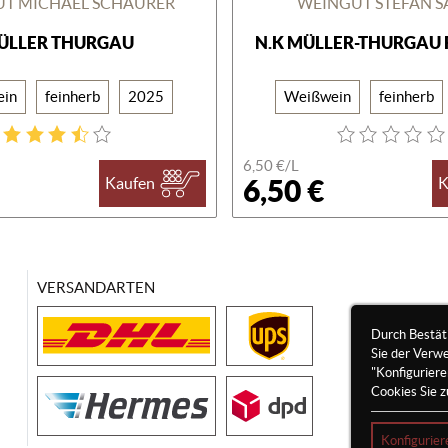
T MICHAEL SCHAURER
WEINGUT STEFAN S
ÜLLER THURGAU
N.K MÜLLER-THURGAU 
ein
feinherb
2025
Weißwein
feinherb
6,50 €/
L
6,50 €
Kaufen
K
VERSANDARTEN
Durch Bestät
Sie der Verw
"Konfigurier
Cookies Sie z
Konfigurier