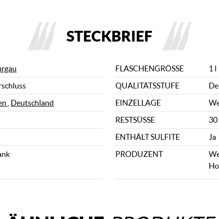
STECKBRIEF
urgau
FLASCHENGRÖSSE
1 l
rschluss
QUALITÄTSSTUFE
De
en
,
Deutschland
EINZELLAGE
We
RESTSÜSSE
30 
ENTHÄLT SULFITE
Ja
ank
PRODUZENT
We
Ho