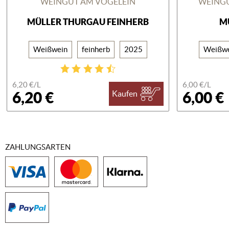
WEINGUT AM VÖGELEIN
WEINGU
MÜLLER THURGAU FEINHERB
M
Weißwein
feinherb
2025
Weißw
6,20 €/
L
6,00 €/
L
6,20 €
6,00 €
Kaufen
ZAHLUNGSARTEN