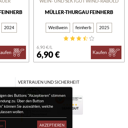
AUER
WEIN- UND SEKTGUT WIND-RABOLD
FEINHERB
MÜLLER-THURGAU FEINHERB
2024
Weißwein
feinherb
2025
6,90 €/
L
6,90 €
aufen
Kaufen
VERTRAUEN UND SICHERHEIT
igen des Buttons "Akzeptieren" stimmen
endung zu. Über den Button
en" können Sie auswählen, welche
ulassen wollen.
AKZEPTIEREN
en