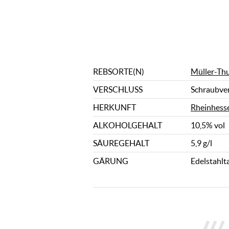
REBSORTE(N)
Müller-Th
VERSCHLUSS
Schraubve
HERKUNFT
Rheinhess
ALKOHOLGEHALT
10,5% vol
SÄUREGEHALT
5,9 g/l
GÄRUNG
Edelstahlt