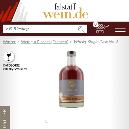
0
N
Produkt
suchen
Winzer
Weingut Fischer (Franken)
Whisky Single Cask No. 8
KATEGORIE
Whisky/Whiskey
0,5 LITER