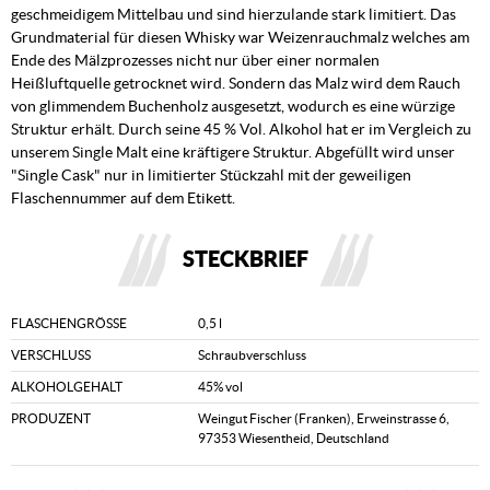
geschmeidigem Mittelbau und sind hierzulande stark limitiert. Das
Grundmaterial für diesen Whisky war Weizenrauchmalz welches am
Ende des Mälzprozesses nicht nur über einer normalen
Heißluftquelle getrocknet wird. Sondern das Malz wird dem Rauch
von glimmendem Buchenholz ausgesetzt, wodurch es eine würzige
Struktur erhält. Durch seine 45 % Vol. Alkohol hat er im Vergleich zu
unserem Single Malt eine kräftigere Struktur. Abgefüllt wird unser
"Single Cask" nur in limitierter Stückzahl mit der geweiligen
Flaschennummer auf dem Etikett.
STECKBRIEF
FLASCHENGRÖSSE
0,5 l
VERSCHLUSS
Schraubverschluss
ALKOHOLGEHALT
45% vol
PRODUZENT
Weingut Fischer (Franken), Erweinstrasse 6,
97353 Wiesentheid, Deutschland