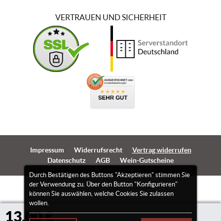
VERTRAUEN UND SICHERHEIT
Impressum
Widerrufsrecht
Vertrag widerrufen
Datenschutz
AGB
Wein-Gutscheine
Durch Bestätigen des Buttons "Akzeptieren" stimmen Sie
der Verwendung zu. Über den Button "Konfigurieren"
können Sie auswählen, welche Cookies Sie zulassen
wollen.
13,00 €