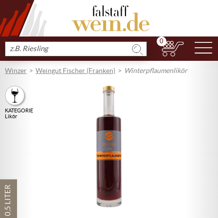
0
N
Produkt
suchen
Winzer
Weingut Fischer (Franken)
Winterpflaumenlikör
KATEGORIE
Likör
0,5 LITER