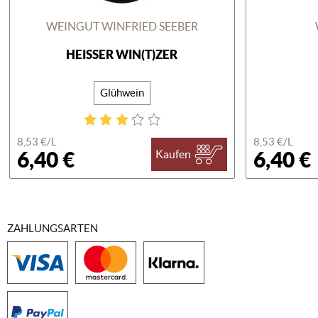
WEINGUT WINFRIED SEEBER
HEISSER WIN(T)ZER
Glühwein
8,53 €/
L
8,53 €/
L
6,40 €
6,40 €
Kaufen
ZAHLUNGSARTEN