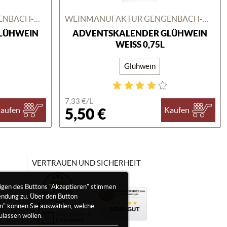
WEINMANUFAKTUR GENGENBACH-OFFENBURG
WEINMANUFAKTUR GENGENBACH-OFFENBURG
LÜHWEIN
ADVENTSKALENDER GLÜHWEIN
WEISS 0,75L
Glühwein
7,33 €/
L
5,50 €
aufen
Kaufen
VERTRAUEN UND SICHERHEIT
igen des Buttons "Akzeptieren" stimmen
endung zu. Über den Button
en" können Sie auswählen, welche
ulassen wollen.