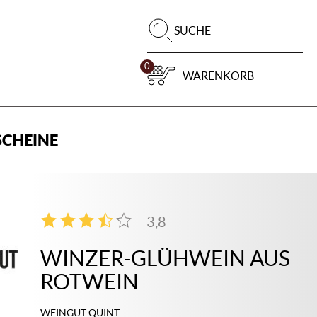
Pr
SUCHE
su
0
WARENKORB
CHEINE
3,8
4
WINZER-GLÜHWEIN AUS
ROTWEIN
WEINGUT QUINT