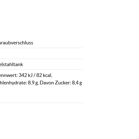
hraubverschluss
elstahltank
nnwert: 342 kJ / 82 kcal,
hlenhydrate: 8,9 g, Davon Zucker: 8,4 g