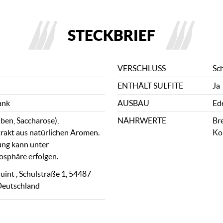
STECKBRIEF
VERSCHLUSS
Sc
ENTHÄLT SULFITE
Ja
ank
AUSBAU
Ed
ben, Saccharose),
NÄHRWERTE
Bre
akt aus natürlichen Aromen.
Ko
ung kann unter
sphäre erfolgen.
int , Schulstraße 1, 54487
Deutschland