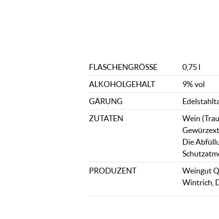
FLASCHENGRÖSSE
0,75 l
ALKOHOLGEHALT
9% vol
GÄRUNG
Edelstahlt
ZUTATEN
Wein (Trau
Gewürzextr
Die Abfüll
Schutzatmo
PRODUZENT
Weingut Qu
Wintrich, 