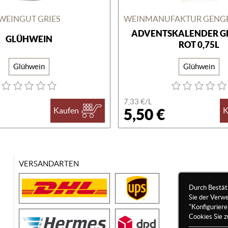
WEINGUT GRIES
ADVENTSKALENDER G
GLÜHWEIN
ROT 0,75L
Glühwein
Glühwein
7,33 €/
L
5,50 €
Kaufen
K
VERSANDARTEN
Durch Bestät
Sie der Verw
"Konfigurier
Cookies Sie z