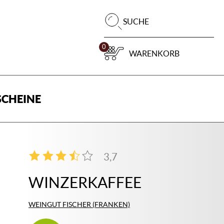
Pr
SUCHE
su
0
WARENKORB
CHEINE
3,7
3
WINZERKAFFEE
WEINGUT FISCHER (FRANKEN)