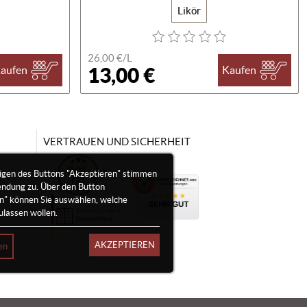
Likör
26,00 €/
L
13,00 €
aufen
Kaufen
VERTRAUEN UND SICHERHEIT
igen des Buttons "Akzeptieren" stimmen
endung zu. Über den Button
en" können Sie auswählen, welche
ulassen wollen.
AKZEPTIEREN
en