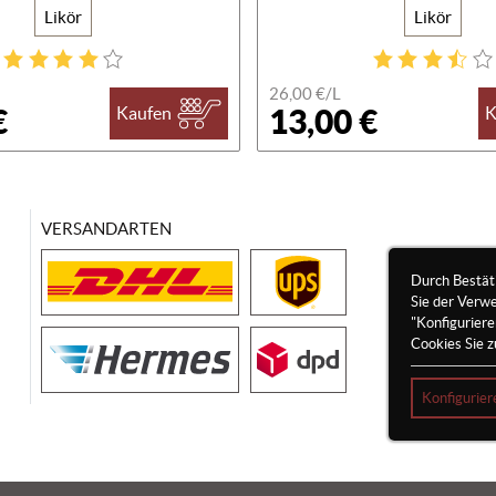
Likör
Likör
26,00 €/
L
€
13,00 €
Kaufen
K
VERSANDARTEN
Durch Bestät
Sie der Verw
"Konfigurier
Cookies Sie z
Konfigurier