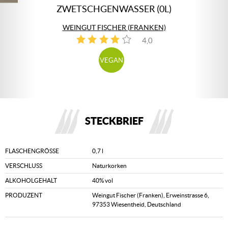
ZWETSCHGENWASSER (0L)
WEINGUT FISCHER (FRANKEN)
4,0
1
VEGAN
STECKBRIEF
FLASCHENGRÖSSE
0,7 l
VERSCHLUSS
Naturkorken
ALKOHOLGEHALT
40% vol
PRODUZENT
Weingut Fischer (Franken), Erweinstrasse 6,
97353 Wiesentheid, Deutschland