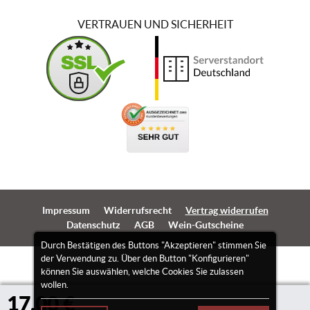
VERTRAUEN UND SICHERHEIT
Impressum
Widerrufsrecht
Vertrag widerrufen
Datenschutz
AGB
Wein-Gutscheine
Durch Bestätigen des Buttons "Akzeptieren" stimmen Sie
der Verwendung zu. Über den Button "Konfigurieren"
können Sie auswählen, welche Cookies Sie zulassen
wollen.
17,00 €