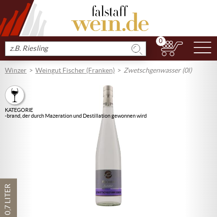
0
N
Produkt
suchen
Winzer
Weingut Fischer (Franken)
Zwetschgenwasser (0l)
KATEGORIE
-brand, der durch Mazeration und Destillation gewonnen wird
0,7 LITER