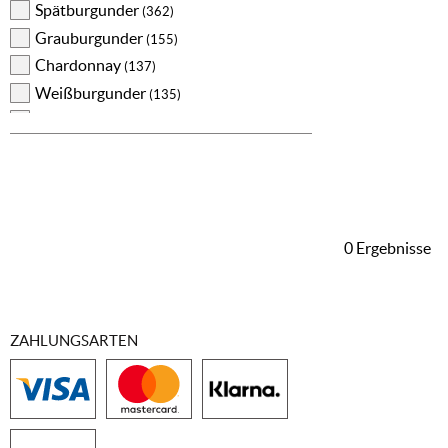
Spätburgunder
(362)
Grauburgunder
(155)
Chardonnay
(137)
Weißburgunder
(135)
Silvaner
(132)
Dornfelder
(132)
Müller-Thurgau
(117)
Merlot
(98)
Sauvignon Blanc
(97)
0 Ergebnisse
Cabernet Sauvignon
(88)
Gewürztraminer
(78)
Scheurebe
(62)
Bacchus
ZAHLUNGSARTEN
(60)
Portugieser
(60)
Lagrein
(55)
Cabernet Franc
(50)