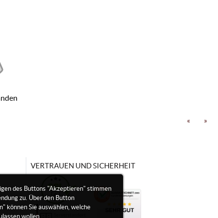
anden
«
»
VERTRAUEN UND SICHERHEIT
igen des Buttons "Akzeptieren" stimmen
endung zu. Über den Button
en" können Sie auswählen, welche
ulassen wollen.