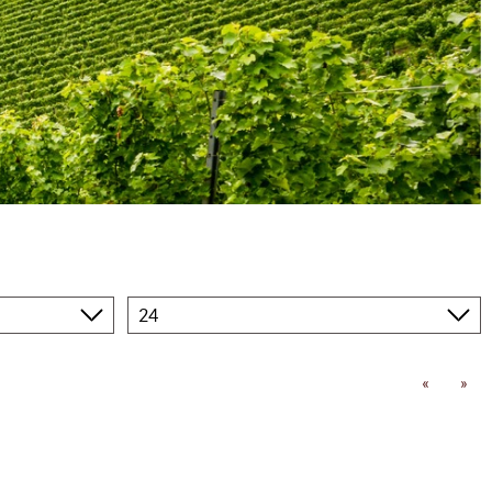
Produkte
pro
Seite
«
»