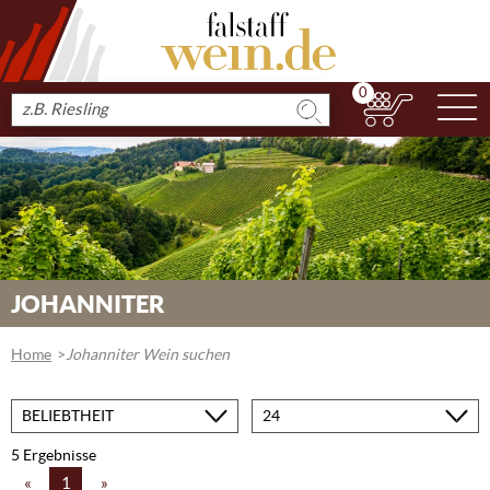
0
N
Produkt
suchen
JOHANNITER
Home
Johanniter Wein suchen
Sortieren
Produkte
nach
pro
Seite
5 Ergebnisse
«
1
»